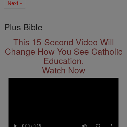
Next »
Plus Bible
This 15-Second Video Will
Change How You See Catholic
Education.
Watch Now