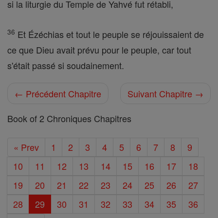
si la liturgie du Temple de Yahvé fut rétabli,
36
Et Ézéchias et tout le peuple se réjouissaient de
ce que Dieu avait prévu pour le peuple, car tout
s'était passé si soudainement.
← Précédent Chapitre
Suivant Chapitre →
Book of 2 Chroniques Chapitres
« Prev
1
2
3
4
5
6
7
8
9
10
11
12
13
14
15
16
17
18
19
20
21
22
23
24
25
26
27
28
29
30
31
32
33
34
35
36