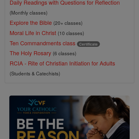
Daily Readings with Questions for Reflection
(Monthly classes)
Explore the Bible
(20+ classes)
Moral Life in Christ
(10 classes)
Ten Commandments class
Certificate
The Holy Rosary
(6 classes)
RCIA - Rite of Christian Initiation for Adults
(Students & Catechists)