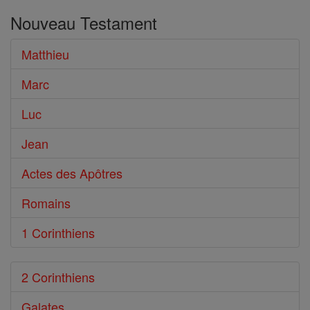
dans
Nouveau Testament
le
Bible
Matthieu
Marc
Luc
Jean
Actes des Apôtres
Romains
1 Corinthiens
2 Corinthiens
Galates