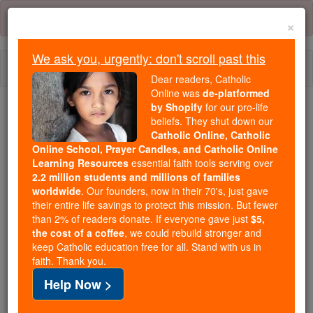
Skip
Error:
No page
to
×
content
We ask you, urgently: don't scroll past this
Togg
Dear readers, Catholic
navi
Online was
de-platformed
by Shopify
for our pro-life
Trending:
beliefs. They shut down our
Catholic Online, Catholic
Daily Reading for Thursday, October ...
Online School, Prayer Candles, and Catholic Online
Today's Reading
The Mysteries of the Rosary
Learning Resources
essential faith tools serving over
2.2 million students and millions of families
worldwide
. Our founders, now in their 70's, just gave
2 Chroniques - Chapitre 29
their entire life savings to protect this mission. But fewer
than 2% of readers donate. If everyone gave just
$5,
the cost of a coffee
, we could rebuild stronger and
keep Catholic education free for all. Stand with us in
2 Chroniques ⌄
Chapter 29 ⌄
faith. Thank you.
Help Now >
1
Ezéchias avait vingt-cinq ans quand il monta sur le