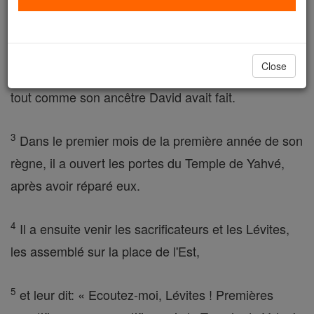
trône et il régna vingt-neuf ans à Jérusalem. Le nom
de sa mère était Abia fille de Zacharie .
Close
2
Il a fait ce que l'Eternel considère comme juste,
tout comme son ancêtre David avait fait.
3
Dans le premier mois de la première année de son
règne, il a ouvert les portes du Temple de Yahvé,
après avoir réparé eux.
4
Il a ensuite venir les sacrificateurs et les Lévites,
les assemblé sur la place de l'Est,
5
et leur dit: « Ecoutez-moi, Lévites ! Premières