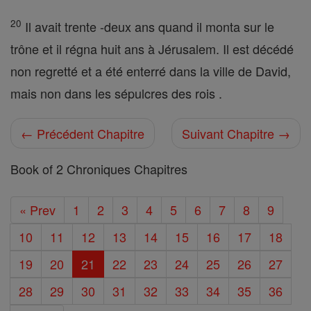
20
Il avait trente -deux ans quand il monta sur le
trône et il régna huit ans à Jérusalem. Il est décédé
non regretté et a été enterré dans la ville de David,
mais non dans les sépulcres des rois .
← Précédent Chapitre
Suivant Chapitre →
Book of 2 Chroniques Chapitres
« Prev
1
2
3
4
5
6
7
8
9
10
11
12
13
14
15
16
17
18
19
20
21
22
23
24
25
26
27
28
29
30
31
32
33
34
35
36