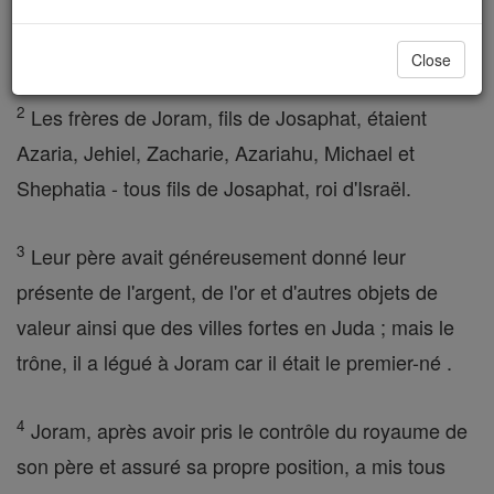
enseveli avec eux dans la ville de David, son fils
Joram lui succéda.
Close
2
Les frères de Joram, fils de Josaphat, étaient
Azaria, Jehiel, Zacharie, Azariahu, Michael et
Shephatia - tous fils de Josaphat, roi d'Israël.
3
Leur père avait généreusement donné leur
présente de l'argent, de l'or et d'autres objets de
valeur ainsi que des villes fortes en Juda ; mais le
trône, il a légué à Joram car il était le premier-né .
4
Joram, après avoir pris le contrôle du royaume de
son père et assuré sa propre position, a mis tous