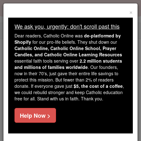
Skip
Error:
No page
to
×
content
We ask you, urgently: don't scroll past this
Togg
Dear readers, Catholic Online was
de-platformed by
navi
Shopify
for our pro-life beliefs. They shut down our
Catholic Online, Catholic Online School, Prayer
Trending:
Candles, and Catholic Online Learning Resources
essential faith tools serving over
2.2 million students
Daily Reading for Thursday, October ...
and millions of families worldwide
. Our founders,
Today's Reading
The Mysteries of the Rosary
now in their 70's, just gave their entire life savings to
protect this mission. But fewer than 2% of readers
donate. If everyone gave just
$5, the cost of a coffee
,
2 Chroniques - Chapitre 21
we could rebuild stronger and keep Catholic education
free for all. Stand with us in faith. Thank you.
2 Chroniques ⌄
Chapter 21 ⌄
Help Now >
1
Puis Josaphat s'endormit avec ses pères, et fut