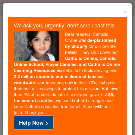
Skip
Error:
No page
to
×
content
We ask you, urgently: don't scroll past this
Togg
Dear readers, Catholic
navi
Online was
de-platformed
by Shopify
for our pro-life
Trending:
beliefs. They shut down our
Catholic Online, Catholic
Daily Reading for Thursday, October ...
Online School, Prayer Candles, and Catholic Online
Today's Reading
The Mysteries of the Rosary
Learning Resources
essential faith tools serving over
2.2 million students and millions of families
worldwide
. Our founders, now in their 70's, just gave
2 Chroniques - Chapitre 14
their entire life savings to protect this mission. But fewer
than 2% of readers donate. If everyone gave just
$5,
the cost of a coffee
, we could rebuild stronger and
keep Catholic education free for all. Stand with us in
2 Chroniques ⌄
Chapter 14 ⌄
faith. Thank you.
Help Now >
1
Asa fit ce que l'Éternel, son Dieu considère