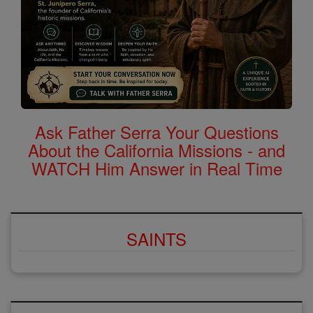
Ask Father Serra Your Questions
About the California Missions - and
WATCH Him Answer in Real Time
SAINTS