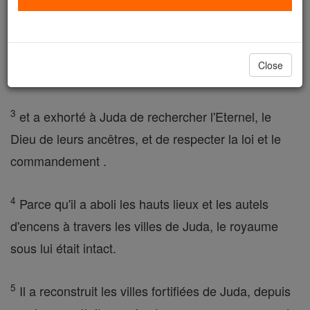
comme bon et juste .
2
Il abolit les autels de l'étranger et les hauts lieux,
Close
brisa les piliers, abattu les poteaux sacrés ,
3
et a exhorté à Juda de rechercher l'Eternel, le
Dieu de leurs ancêtres, et de respecter la loi et le
commandement .
4
Parce qu'il a aboli les hauts lieux et les autels
d'encens à travers les villes de Juda, le royaume
sous lui était intact.
5
Il a reconstruit les villes fortifiées de Juda, depuis