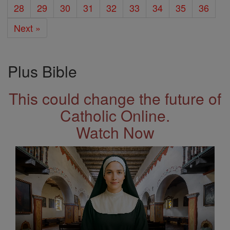
28
29
30
31
32
33
34
35
36
Next »
Plus Bible
This could change the future of
Catholic Online.
Watch Now