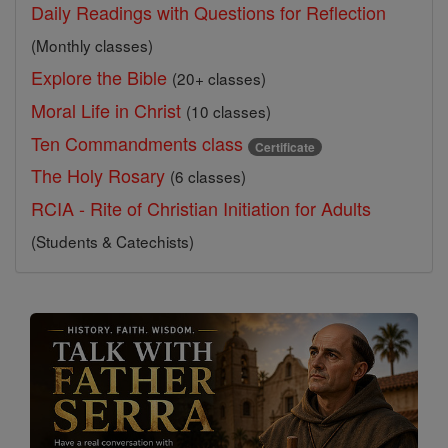
Daily Readings with Questions for Reflection
(Monthly classes)
Explore the Bible
(20+ classes)
Moral Life in Christ
(10 classes)
Ten Commandments class
Certificate
The Holy Rosary
(6 classes)
RCIA - Rite of Christian Initiation for Adults
(Students & Catechists)