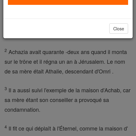
jeune fils Achazia, roi pour succéder à lui, depuis les
maraudeurs qui avaient attaqué le camp avec les
Arabes avait tué tous les plus âgés. C'est pourquoi
Close
Achazia, fils de Joram, roi de Juda, régna .
2
Achazia avait quarante -deux ans quand il monta
sur le trône et il régna un an à Jérusalem. Le nom
de sa mère était Athalie, descendant d'Omri .
3
Il a aussi suivi l'exemple de la maison d'Achab, car
sa mère étant son conseiller a provoqué sa
condamnation.
4
Il fit ce qui déplaît à l'Éternel, comme la maison d'