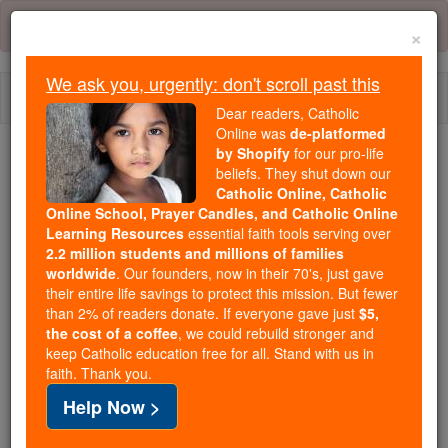
Skip
Error:
No page
to
×
content
We ask you, urgently: don't scroll past this
Togg
Dear readers, Catholic
navi
Online was
de-platformed
by Shopify
for our pro-life
Trending:
beliefs. They shut down our
Catholic Online, Catholic
Daily Reading for Thursday, October ...
Online School, Prayer Candles, and Catholic Online
Today's Reading
The Mysteries of the Rosary
Learning Resources
essential faith tools serving over
2.2 million students and millions of families
worldwide
. Our founders, now in their 70's, just gave
2 Chroniques - Chapitre 22
their entire life savings to protect this mission. But fewer
than 2% of readers donate. If everyone gave just
$5,
the cost of a coffee
, we could rebuild stronger and
keep Catholic education free for all. Stand with us in
2 Chroniques ⌄
Chapter 22 ⌄
faith. Thank you.
Help Now >
1
Les habitants de Jérusalem puis a fait son plus