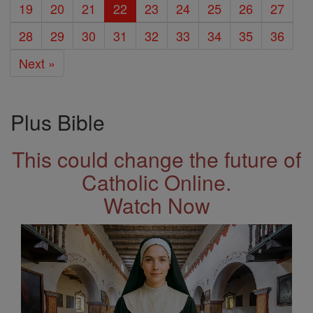
19
20
21
22
23
24
25
26
27
28
29
30
31
32
33
34
35
36
Next »
Plus Bible
This could change the future of
Catholic Online.
Watch Now