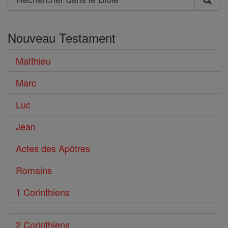
Rechercher
dans
Nouveau Testament
le
Bible
Matthieu
Marc
Luc
Jean
Actes des Apôtres
Romains
1 Corinthiens
2 Corinthiens