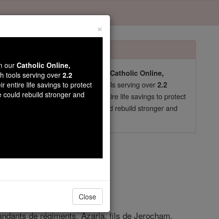
×
wn our
Catholic Online,
pro-life beliefs. They shut down our
Catholic Online,
th tools serving over
2.2
essential faith tools serving over
arning Resources
r entire life savings to protect
2.2
e could rebuild stronger and
now in their 70's, just gave their entire life savings to protect
st
, we could rebuild stronger and
$5, the cost of a coffee
DONATE TODAY >
pitre 23
Close
andants de régiments, Azaria, fils de Jerocham,