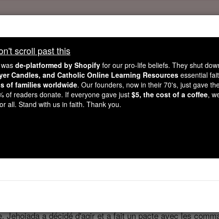
't scroll past this
't scroll past this
e was
de-platformed by Shopify
for our pro-life beliefs. They shut do
Dear readers, Catholic Online was
for our 
de-platformed by Shopify
ayer Candles, and Catholic Online Learning Resources
essential fai
ns of families worldwide
Catholic Online School, Prayer Candles, and Catholic Online Le
. Our founders, now in their 70's, just gave thei
2% of readers donate. If everyone gave just
$5, the cost of a coffee
, w
. Our founders, 
million students and millions of families worldwide
r all. Stand with us in faith. Thank you.
this mission. But fewer than 2% of readers donate. If everyone gave ju
keep Catholic education free for all. Stand with us in faith. Thank you.
2 Chroniques - Cha
Chapter 23 ⌄
 Jehojada a décidé d'agir et a fait un pacte avec les comm