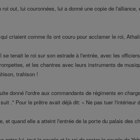
du roi out, lui couronnées, lui a donné une copie de l'alliance, e
ui criaient comme ils ont couru pour acclamer le roi, Athali
 se tenait le roi sur son estrade à l'entrée, avec les officier
s trompettes, et les chantres avec leurs instruments de mus
ahison, trahison !
uite donné l'ordre aux commandants de régiments en charge 
suit ." Pour le prêtre avait déjà dit: « Ne pas tuer l'intérieu
le, et quand elle a atteint l'entrée de la porte du palais des ch
e entre lui, tout le peuple et le roi de rester le peuple de Yah