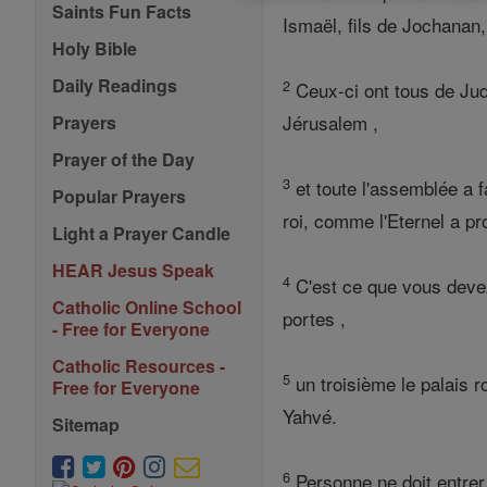
Saints Fun Facts
Ismaël, fils de Jochanan, 
Holy Bible
Daily Readings
2
Ceux-ci ont tous de Juda
Jérusalem ,
Prayers
Prayer of the Day
3
et toute l'assemblée a f
Popular Prayers
roi, comme l'Eternel a pr
Light a Prayer Candle
HEAR Jesus Speak
4
C'est ce que vous devez 
Catholic Online School
portes ,
- Free for Everyone
Catholic Resources -
5
un troisième le palais r
Free for Everyone
Yahvé.
Sitemap
6
Personne ne doit entrer 