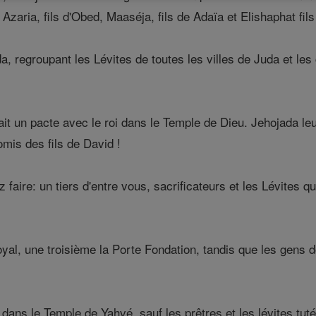
Azaria, fils d'Obed, Maaséja, fils de Adaïa et Elishaphat fils 
, regroupant les Lévites de toutes les villes de Juda et les 
ait un pacte avec le roi dans le Temple de Dieu. Jehojada leur
omis des fils de David !
faire: un tiers d'entre vous, sacrificateurs et les Lévites qu
oyal, une troisième la Porte Fondation, tandis que les gens 
dans le Temple de Yahvé, sauf les prêtres et les lévites tuté