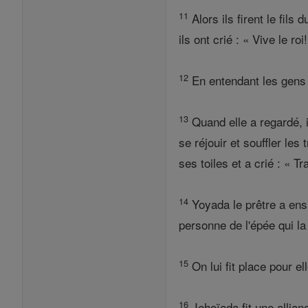
11
Alors ils firent le fils 
ils ont crié : « Vive le roi!
12
En entendant les gens q
13
Quand elle a regardé, il
se réjouir et souffler le
ses toiles et a crié : « Tr
14
Yoyada le prêtre a ens
personne de l'épée qui la 
15
On lui fit place pour el
16
Jehoïada fit une allianc