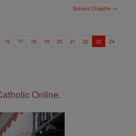
Suivant Chapitre →
16
17
18
19
20
21
22
23
24
Catholic Online.