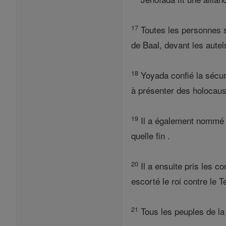
17
Toutes les personnes so
de Baal, devant les autel
18
Yoyada confié la sécur
à présenter des holocaus
19
Il a également nommé l
quelle fin .
20
Il a ensuite pris les c
escorté le roi contre le T
21
Tous les peuples de la t