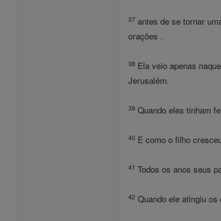
37
antes de se tornar uma
orações .
38
Ela veio apenas naque
Jerusalém.
39
Quando eles tinham fei
40
E como o filho cresceu
41
Todos os anos seus pa
42
Quando ele atingiu os 