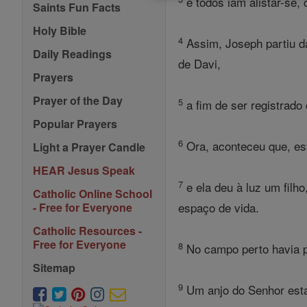
e todos iam alistar-se,
Saints Fun Facts
Holy Bible
4
Assim, Joseph partiu da
Daily Readings
de Davi,
Prayers
Prayer of the Day
5
a fim de ser registrado
Popular Prayers
6
Ora, aconteceu que, esta
Light a Prayer Candle
HEAR Jesus Speak
7
e ela deu à luz um filh
Catholic Online School
espaço de vida.
- Free for Everyone
Catholic Resources -
Free for Everyone
8
No campo perto havia pa
Sitemap
9
Um anjo do Senhor estav