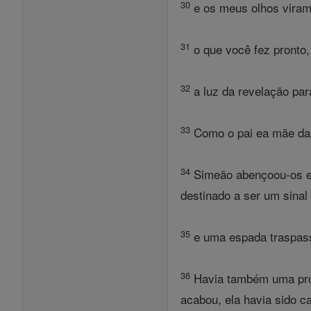
30
e os meus olhos viram
31
o que você fez pronto,
32
a luz da revelação para
33
Como o pai ea mãe da 
34
Simeão abençoou-os e d
destinado a ser um sinal 
35
e uma espada traspass
36
Havia também uma profe
acabou, ela havia sido c