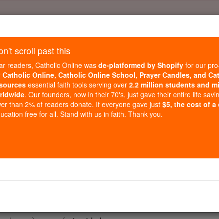
Daily Reading for Thursday, October ...
Today's Reading
't scroll past this
ies of the Rosary
ar readers, Catholic Online was
de-platformed by Shopify
for our pro
r
Catholic Online, Catholic Online School, Prayer Candles, and Ca
sources
essential faith tools serving over
2.2 million students and mi
Lucas - Capítu
rldwide
. Our founders, now in their 70's, just gave their entire life savi
er than 2% of readers donate. If everyone gave just
$5, the cost of a
cation free for all. Stand with us in faith. Thank you.
 2 ⌄
ste momento de César Augusto publicou um decreto que um 
 - ocorreu quando Quirino era governador da Síria,