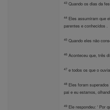
43
Quando os dias da fes
44
Eles assumiram que ele
parentes e conhecidos .
45
Quando eles não conseg
46
Aconteceu que, três di
47
e todos os que o ouvia
48
Eles foram superados 
pai e eu estamos, olhand
49
Ele respondeu: ' Por q