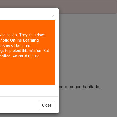
×
-life beliefs. They shut down
tholic Online Learning
llions of families
lo 2
ngs to protect this mission. But
 coffee
, we could rebuild
censo devem ser feitas de todo o mundo habitado .
Close