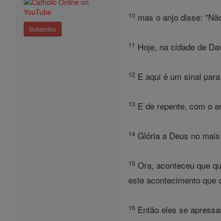
10
mas o anjo disse: "Não
Subscribe
11
Hoje, na cidade de Dav
12
E aqui é um sinal para
13
E de repente, com o an
14
Glória a Deus no mais 
15
Ora, aconteceu que qu
este acontecimento que 
16
Então eles se apressa