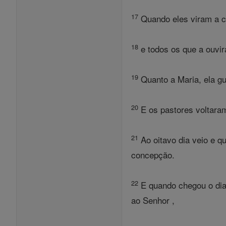
17
Quando eles viram a cri
18
e todos os que a ouvi
19
Quanto a Maria, ela g
20
E os pastores voltaram 
21
Ao oitavo dia veio e q
concepção.
22
E quando chegou o dia
ao Senhor ,