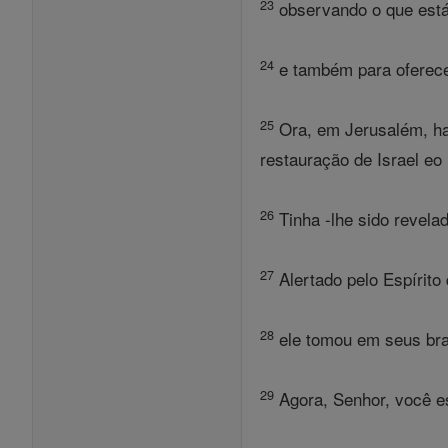
23
observando o que está 
24
e também para oferecer
25
Ora, em Jerusalém, ha
restauração de Israel eo 
26
Tinha -lhe sido revelad
27
Alertado pelo Espírito 
28
ele tomou em seus bra
29
Agora, Senhor, você e