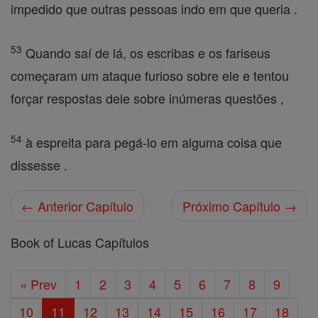
impedido que outras pessoas indo em que queria .
53
Quando saí de lá, os escribas e os fariseus
começaram um ataque furioso sobre ele e tentou
forçar respostas dele sobre inúmeras questões ,
54
à espreita para pegá-lo em alguma coisa que
dissesse .
← Anterior Capítulo
Próximo Capítulo →
Book of Lucas Capítulos
« Prev
1
2
3
4
5
6
7
8
9
10
11
12
13
14
15
16
17
18