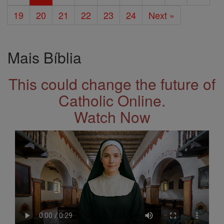
19
20
21
22
23
24
Next »
Mais Bíblia
This could change the future of
Catholic Online.
Watch Now