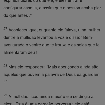
espíritos piores do que ele, e eles entrar e
configurar casa lá, e assim que a pessoa acaba pior
do que antes ."
27
Aconteceu que, enquanto ele falava, uma mulher
dentre a multidão levantou a voz e disse: ' Bem-
aventurado o ventre que te trouxe e os seios que te
alimentaram deu !
28
Mas ele respondeu: "Mais abençoado ainda são
aqueles que ouvem a palavra de Deus ea guardam
! "
29
A multidão ficou ainda maior e ele se dirigiu a
eles: ' Esta é uma geração perversa ; ele está