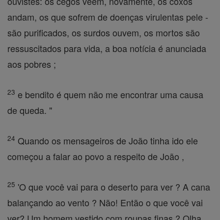
ouvistes: os cegos vêem, novamente, os coxos
andam, os que sofrem de doenças virulentas pele -
são purificados, os surdos ouvem, os mortos são
ressuscitados para vida, a boa notícia é anunciada
aos pobres ;
23
e bendito é quem não me encontrar uma causa
de queda. "
24
Quando os mensageiros de João tinha ido ele
começou a falar ao povo a respeito de João ,
25
'O que você vai para o deserto para ver ? A cana
balançando ao vento ? Não! Então o que você vai
ver? Um homem vestido com roupas finas ? Olha,