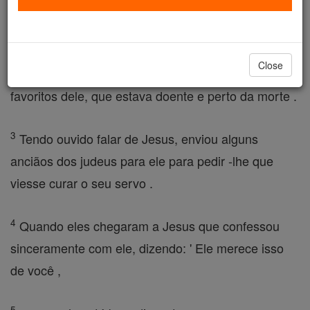
ele queria que as pessoas ouvissem, ele entrou em
Cafarnaum.
Close
2
Um centurião que tinha um servo, um dos
favoritos dele, que estava doente e perto da morte .
3
Tendo ouvido falar de Jesus, enviou alguns
anciãos dos judeus para ele para pedir -lhe que
viesse curar o seu servo .
4
Quando eles chegaram a Jesus que confessou
sinceramente com ele, dizendo: ' Ele merece isso
de você ,
5