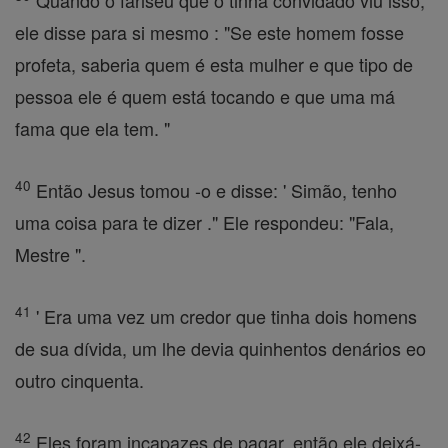
Quando o fariseu que o tinha convidado viu isso,
ele disse para si mesmo : "Se este homem fosse
profeta, saberia quem é esta mulher e que tipo de
pessoa ele é quem está tocando e que uma má
fama que ela tem. "
40
Então Jesus tomou -o e disse: ' Simão, tenho
uma coisa para te dizer ." Ele respondeu: "Fala,
Mestre ".
41
' Era uma vez um credor que tinha dois homens
de sua dívida, um lhe devia quinhentos denários eo
outro cinquenta.
42
Eles foram incapazes de pagar, então ele deixá-