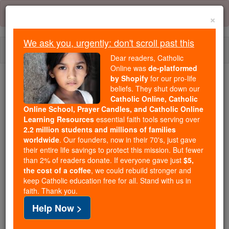
Skip
Error:
No page
to
×
content
We ask you, urgently: don't scroll past this
Togg
Dear readers, Catholic
navi
Online was
de-platformed
by Shopify
for our pro-life
Trending:
beliefs. They shut down our
Catholic Online, Catholic
Daily Reading for Thursday, October ...
Online School, Prayer Candles, and Catholic Online
Today's Reading
The Mysteries of the Rosary
Learning Resources
essential faith tools serving over
2.2 million students and millions of families
worldwide
. Our founders, now in their 70's, just gave
Lucas - Capítulo 7
their entire life savings to protect this mission. But fewer
than 2% of readers donate. If everyone gave just
$5,
the cost of a coffee
, we could rebuild stronger and
keep Catholic education free for all. Stand with us in
Lucas ⌄
Chapter 7 ⌄
faith. Thank you.
Help Now >
1
Quando ele tinha chegado ao fim de tudo o que