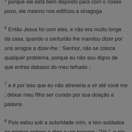
porque ele está bem disposto para com o nosso
povo, ele mesmo nos edificou a sinagoga .
6
Então Jesus foi com eles, e não era muito longe
da casa, quando o centurião lhe mandou dizer por
uns amigos a dizer-lhe : 'Senhor, não se coloca
qualquer problema, porque eu não sou digno de
que entres debaixo do meu telhado ;
7
e é por isso que eu não atreveria a vir até você me
; deixar meu filho ser curado por sua doação a
palavra .
8
Pois estou sob a autoridade mim, e tem soldados
às minhas ordens e digo a um homem : "Vá ", e ele