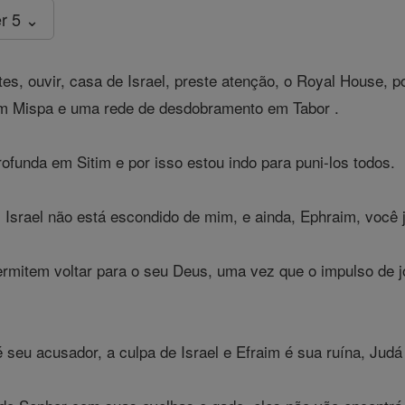
r 5 ⌄
tes, ouvir, casa de Israel, preste atenção, o Royal House, 
m Mispa e uma rede de desdobramento em Tabor .
funda em Sitim e por isso estou indo para puni-los todos.
srael não está escondido de mim, e ainda, Ephraim, você já 
mitem voltar para o seu Deus, uma vez que o impulso de jo
é seu acusador, a culpa de Israel e Efraim é sua ruína, Jud