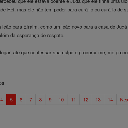
cebeu que ele estava doente e Judá que ele tinha uma úlcer
e Rei, mas ele não tem poder para curá-lo ou curá-lo de su
 leão para Efraim, como um leão novo para a casa de Judá 
além da esperança de resgate.
lugar, até que confessar sua culpa e procurar me, me proc
os
4
5
6
7
8
9
10
11
12
13
14
Nex