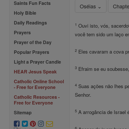
Saints Fun Facts
Oséias ⌄
Chapte
Holy Bible
Daily Readings
1
Ouvi isto, vós, sacerdo
Prayers
você tem sido um laço e
Prayer of the Day
2
Eles cavaram a cova pro
Popular Prayers
Light a Prayer Candle
3
Efraim se eu soubesse, I
HEAR Jesus Speak
Catholic Online School
4
Suas ações não lhes per
- Free for Everyone
Senhor.
Catholic Resources -
Free for Everyone
5
A arrogância de Israel 
Sitemap
6