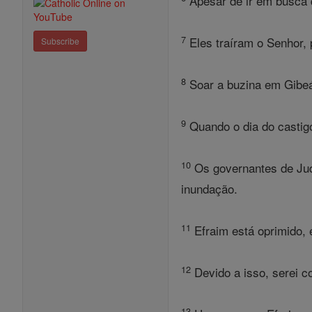
Apesar de ir em busca d
7
Eles traíram o Senhor, 
Subscribe
8
Soar a buzina em Gibeá
9
Quando o dia do castigo
10
Os governantes de Jud
inundação.
11
Efraim está oprimido, 
12
Devido a isso, serei 
13