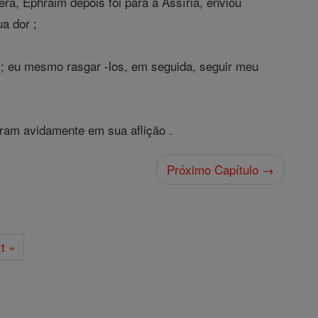
a, Ephraim depois foi para a Assíria, enviou
a dor ;
; eu mesmo rasgar -los, em seguida, seguir meu
uram avidamente em sua aflição .
Próximo Capítulo →
t »