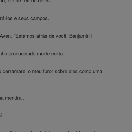
, ele se retirou deles.
orá-los e seus campos.
Aven, "Estamos atrás de você, Benjamin !
enho pronunciado morte certa .
u derramarei o meu furor sobre eles como uma
a mentira .
á .