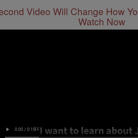
econd Video Will Change How You
Watch Now