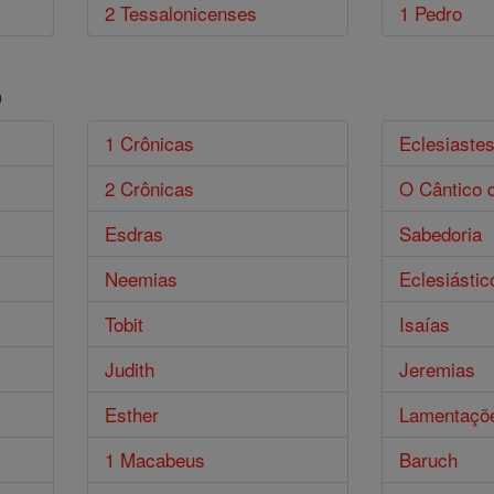
2 Tessalonicenses
1 Pedro
o
1 Crônicas
Eclesiaste
2 Crônicas
O Cântico 
Esdras
Sabedoria
Neemias
Eclesiástic
Tobit
Isaías
Judith
Jeremias
Esther
Lamentaçõ
1 Macabeus
Baruch