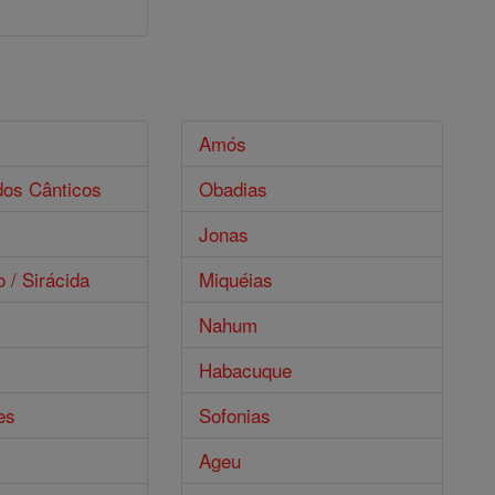
s
Amós
dos Cânticos
Obadias
Jonas
o / Sirácida
Miquéias
Nahum
Habacuque
es
Sofonias
Ageu