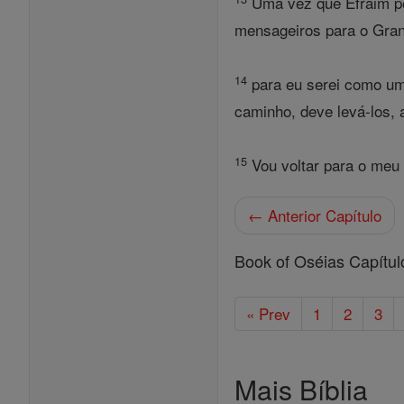
Uma vez que Efraim per
mensageiros para o Grand
14
para eu serei como um
caminho, deve levá-los, 
15
Vou voltar para o meu 
← Anterior Capítulo
Book of Oséias Capítul
« Prev
1
2
3
Mais Bíblia