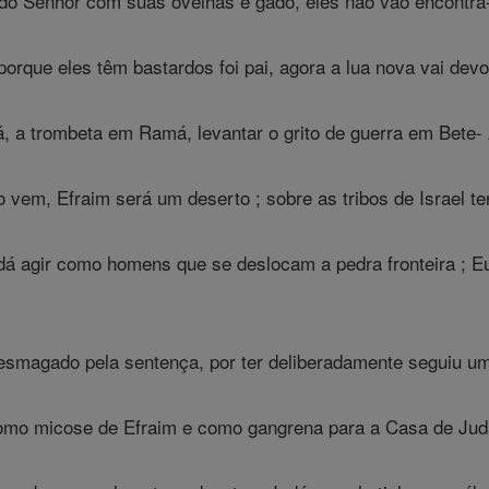
o Senhor com suas ovelhas e gado, eles não vão encontrá-lo
porque eles têm bastardos foi pai, agora a lua nova vai dev
, a trombeta em Ramá, levantar o grito de guerra em Bete- 
 vem, Efraim será um deserto ; sobre as tribos de Israel t
á agir como homens que se deslocam a pedra fronteira ; E
esmagado pela sentença, por ter deliberadamente seguiu um
como micose de Efraim e como gangrena para a Casa de Jud