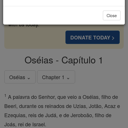
cost of a coffee — we could reach even more
families and keep this life-changing formation
Close
free for all. Be Courageous. Be Catholic. Stand
with us today.
DONATE TODAY >
Oséias - Capítulo 1
Oséias ⌄
Chapter 1 ⌄
1
A palavra do Senhor, que veio a Oséias, filho de
Beeri, durante os reinados de Uzias, Jotão, Acaz e
Ezequias, reis de Judá, e de Jeroboão, filho de
Joás, rei de Israel.