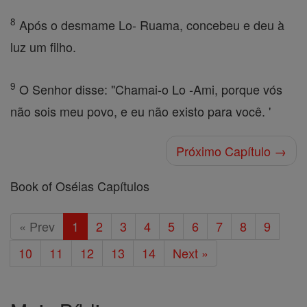
8
Após o desmame Lo- Ruama, concebeu e deu à
luz um filho.
9
O Senhor disse: "Chamai-o Lo -Ami, porque vós
não sois meu povo, e eu não existo para você. '
Próximo Capítulo →
Book of Oséias Capítulos
« Prev
1
2
3
4
5
6
7
8
9
10
11
12
13
14
Next »