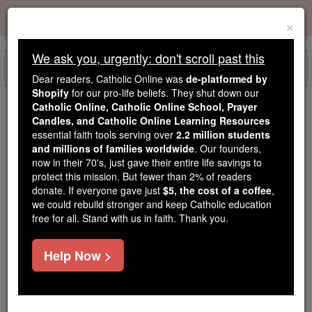
Skip
Error:
No page
to
×
content
We ask you, urgently: don't scroll past this
Togg
Dear readers, Catholic Online was
de-platformed by
navi
Shopify
for our pro-life beliefs. They shut down our
Catholic Online, Catholic Online School, Prayer
Candles, and Catholic Online Learning Resources
Because of You, 2.2 Million
essential faith tools serving over
2.2 million students
Students Are Being Formed in the
and millions of families worldwide
. Our founders,
Faith
now in their 70's, just gave their entire life savings to
protect this mission. But fewer than 2% of readers
Because of generous supporters like you,
donate. If everyone gave just
$5, the cost of a coffee
,
we could rebuild stronger and keep Catholic education
Catholic Online School has already delivered
free for all. Stand with us in faith. Thank you.
free, faithful Catholic education to over 2.2
million students across 193 countries. In an age
Help Now >
of noise and algorithms, you are helping form
souls with truth, prayer, Scripture, and Christ.
If everyone who reads this gave just $5 — the