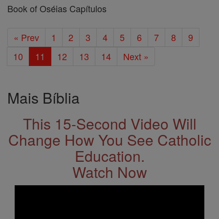
Book of Oséias Capítulos
« Prev
1
2
3
4
5
6
7
8
9
10
11
12
13
14
Next »
Mais Bíblia
This 15-Second Video Will
Change How You See Catholic
Education.
Watch Now