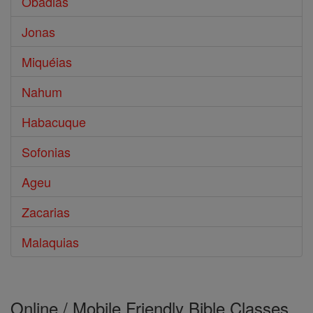
Obadias
Jonas
Miquéias
Nahum
Habacuque
Sofonias
Ageu
Zacarias
Malaquias
Online / Mobile Friendly Bible Classes