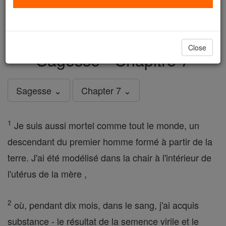
just
, we could rebuild stronger
$5, the cost of a coffee
and keep Catholic education free for all. Stand with us
in faith. Thank you.
DONATE TODAY >
Close
Sagesse - Chapitre 7
Sagesse ⌄
Chapter 7 ⌄
1
Je suis aussi mortel comme tout le monde, un
descendant du premier homme formé à partir de la
terre. J'ai été modélisé dans la chair à l'intérieur de
l'utérus de la mère ,
2
où, pendant dix mois, dans le sang, j'ai acquis
substance - le résultat de la semence virile et le