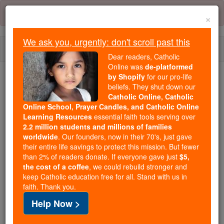
Skip
Error:
No page
to
×
content
We ask you, urgently: don't scroll past this
Togg
Dear readers, Catholic
navi
Online was
de-platformed
by Shopify
for our pro-life
We ask you, urgently: don't scroll past this
beliefs. They shut down our
Catholic Online, Catholic
Dear readers, Catholic Online
Online School, Prayer Candles, and Catholic Online
Learning Resources
essential faith tools serving over
was
de-platformed by Shopify
2.2 million students and millions of families
for our pro-life beliefs. They
worldwide
. Our founders, now in their 70's, just gave
shut down our
Catholic
their entire life savings to protect this mission. But fewer
Online, Catholic Online School, Prayer Candles, and
than 2% of readers donate. If everyone gave just
$5,
the cost of a coffee
, we could rebuild stronger and
essential faith
Catholic Online Learning Resources
keep Catholic education free for all. Stand with us in
tools serving over
2.2 million students and millions of
faith. Thank you.
. Our founders, now in their 70's,
families worldwide
Help Now >
just gave their entire life savings to protect this mission.
But fewer than 2% of readers donate. If everyone gave