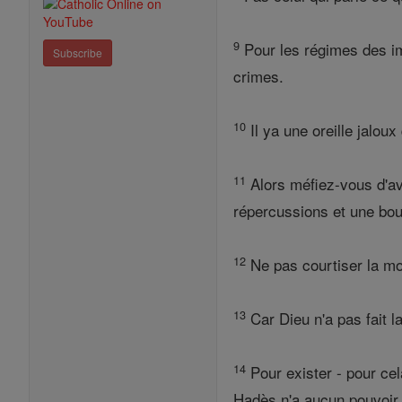
9
Pour les régimes des im
Subscribe
crimes.
10
Il ya une oreille jalou
11
Alors méfiez-vous d'avo
répercussions et une bouc
12
Ne pas courtiser la mor
13
Car Dieu n'a pas fait la
14
Pour exister - pour cel
Hadès n'a aucun pouvoir 