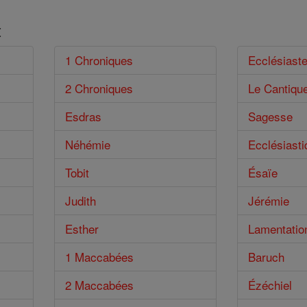
t
1 Chroniques
Ecclésiast
2 Chroniques
Le Cantiqu
Esdras
Sagesse
Néhémie
Ecclésiasti
Tobit
Ésaïe
Judith
Jérémie
Esther
Lamentatio
1 Maccabées
Baruch
2 Maccabées
Ézéchiel