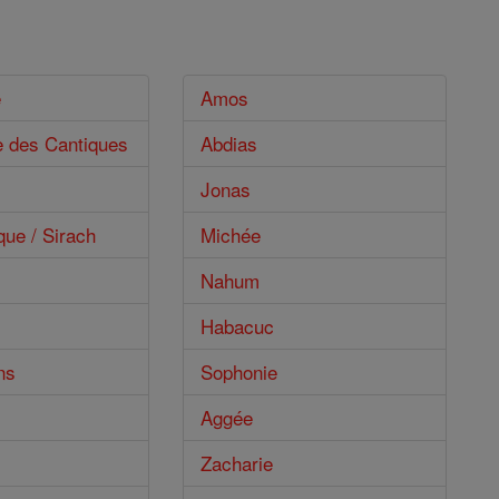
e
Amos
e des Cantiques
Abdias
Jonas
que / Sirach
Michée
Nahum
Habacuc
ns
Sophonie
Aggée
Zacharie