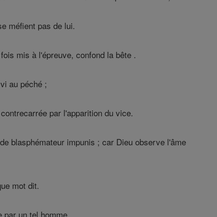
se méfient pas de lui.
ois mis à l'épreuve, confond la bête .
vi au péché ;
 contrecarrée par l'apparition du vice.
ts de blasphémateur impunis ; car Dieu observe l'âme
ue mot dit.
e par un tel homme .