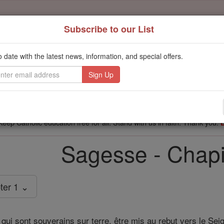
Subscribe to our List
't scroll past this
o date with the latest news, information, and special offers.
Dear readers, Catholic Online was
for our 
de-platformed by Shopify
Catholic Online School, Prayer Candles, and Catholic Online Le
. Our founders, 
million students and millions of families worldwide
this mission. But fewer than 2% of readers donate. If everyone gave ju
keep Catholic education free for all. Stand with us in faith. Thank you.
Sagesse - Chapi
ter 1 ⌄
qui sont souverains sur terre, être mis au rebut vers le Seig