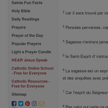
Saints Fun Facts
Holy Bible
2
car il sera trouvé par c
Daily Readings
3
Pensées perverses, cepe
Prayers
Prayer of the Day
4
Sagesse n'entrera jamai
Popular Prayers
Light a Prayer Candle
5
le Saint-Esprit d' instru
HEAR Jesus Speak
Catholic Online School
6
La sagesse est un esprit
- Free for Everyone
et des enquêtes avec pré
Catholic Resources -
Free for Everyone
7
Car l'esprit du Seigneur
Sitemap
8
Pas celui qui parle ce 