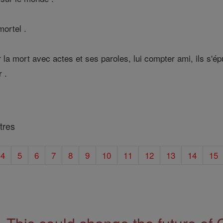
mortel .
la mort avec actes et ses paroles, lui compter ami, ils s'épui
r .
tres
4
5
6
7
8
9
10
11
12
13
14
15