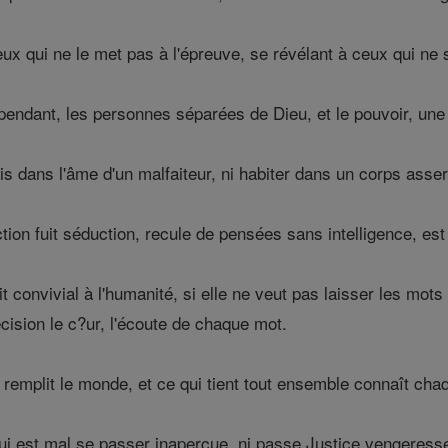
eux qui ne le met pas à l'épreuve, se révélant à ceux qui ne 
ndant, les personnes séparées de Dieu, et le pouvoir, une f
s dans l'âme d'un malfaiteur, ni habiter dans un corps asser
ction fuit séduction, recule de pensées sans intelligence, est
 convivial à l'humanité, si elle ne veut pas laisser les mo
cision le c?ur, l'écoute de chaque mot.
 remplit le monde, et ce qui tient tout ensemble connaît chaq
qui est mal se passer inaperçue, ni passe Justice vengeress