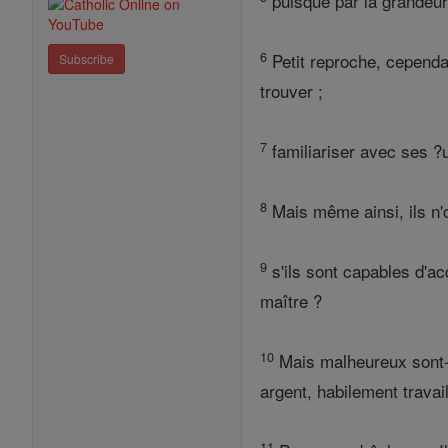
puisque par la grandeur 
6
Petit reproche, cependan
Subscribe
trouver ;
7
familiariser avec ses ?u
8
Mais même ainsi, ils n'
9
s'ils sont capables d'a
maître ?
10
Mais malheureux sont-il
argent, habilement travai
11