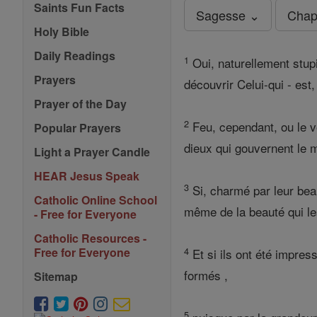
Saints Fun Facts
Sagesse ⌄
Chap
Holy Bible
Daily Readings
1
Oui, naturellement stup
Prayers
découvrir Celui-qui - est,
Prayer of the Day
2
Feu, cependant, ou le ven
Popular Prayers
dieux qui gouvernent le 
Light a Prayer Candle
HEAR Jesus Speak
3
Si, charmé par leur beaut
Catholic Online School
même de la beauté qui le
- Free for Everyone
Catholic Resources -
4
Free for Everyone
Et si ils ont été impres
formés ,
Sitemap
5