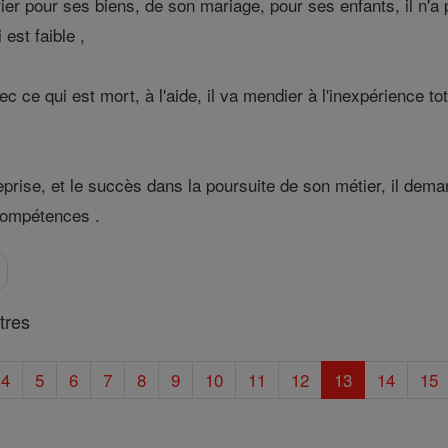
prier pour ses biens, de son mariage, pour ses enfants, il n'
 est faible ,
vec ce qui est mort, à l'aide, il va mendier à l'inexpérience 
treprise, et le succès dans la poursuite de son métier, il d
compétences .
tres
4
5
6
7
8
9
10
11
12
13
14
15