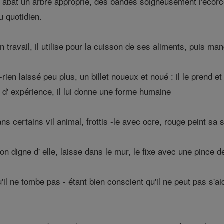
 abat un arbre approprié, des bandes soigneusement l'écorce 
au quotidien.
 travail, il utilise pour la cuisson de ses aliments, puis ma
rien laissé peu plus, un billet noueux et noué : il le prend e
é d' expérience, il lui donne une forme humaine
dans certains vil animal, frottis -le avec ocre, rouge peint s
on digne d' elle, laisse dans le mur, le fixe avec une pince de
 qu'il ne tombe pas - étant bien conscient qu'il ne peut pas s