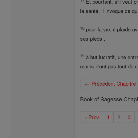
17
Et pourtant, s'il veut 
la santé, il invoque ce qui
18
pour la vie, il plaide a
ses pieds ,
19
à but lucratif, une en
mains n'ont pas tout de 
← Précédent Chapitre
Book of Sagesse Chapi
« Prev
1
2
3