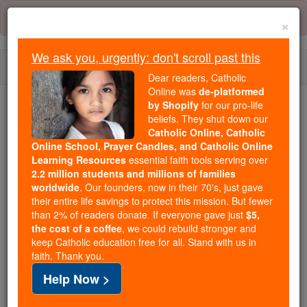
Skip
Error:
No page
to
×
content
We ask you, urgently: don't scroll past this
Togg
Dear readers, Catholic
navi
Online was
de-platformed
by Shopify
for our pro-life
beliefs. They shut down our
Because of You, 2.2 Million
Catholic Online, Catholic
Students Are Being Formed in the
Online School, Prayer Candles, and Catholic Online
Faith
Learning Resources
essential faith tools serving over
2.2 million students and millions of families
Because of generous supporters like you,
worldwide
. Our founders, now in their 70's, just gave
their entire life savings to protect this mission. But fewer
Catholic Online School has already delivered
than 2% of readers donate. If everyone gave just
$5,
free, faithful Catholic education to over 2.2
the cost of a coffee
, we could rebuild stronger and
million students across 193 countries. In an age
keep Catholic education free for all. Stand with us in
of noise and algorithms, you are helping form
faith. Thank you.
souls with truth, prayer, Scripture, and Christ.
Help Now >
If everyone who reads this gave just $5 — the