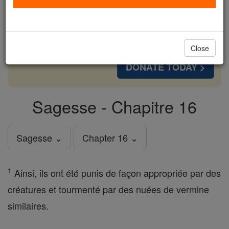
cost of a coffee — we could reach even more
families and keep this life-changing formation
free for all. Be Courageous. Be Catholic. Stand
with us today.
Close
DONATE TODAY >
Sagesse - Chapitre 16
Sagesse ⌄
Chapter 16 ⌄
1
Ainsi, ils ont été punis de façon appropriée par des
créatures et tourmenté par des nuées de vermine
similaires.