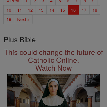
« Prev
1
2
3
4
5
6
7
8
9
10
11
12
13
14
15
16
17
18
19
Next »
Plus Bible
This could change the future of
Catholic Online.
Watch Now