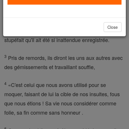
face à ceux qui avaient opprimé et avait pensé si
peu de ses souffrances .
Close
2
Et, le voyant, ils seront saisis de peur terrible,
stupéfait qu'il ait été si inattendue enregistrée.
3
Pris de remords, ils diront les uns aux autres avec
des gémissements et travaillant souffle,
4
«C'est celui que nous avons utilisé pour se
moquer, faisant de lui la cible de nos insultes, fous
que nous étions ! Sa vie nous considérer comme
folie, sa fin comme sans honneur .
5