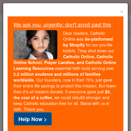
Skip
Error:
No page
to
×
content
We ask you, urgently: don't scroll past this
Togg
Dear readers, Catholic
navi
Online was
de-platformed
by Shopify
for our pro-life
Trending:
beliefs. They shut down our
Catholic Online, Catholic
Daily Reading for Thursday, October ...
Online School, Prayer Candles, and Catholic Online
Today's Reading
The Mysteries of the Rosary
Learning Resources
essential faith tools serving over
2.2 million students and millions of families
worldwide
. Our founders, now in their 70's, just gave
Sagesse - Chapitre 5
their entire life savings to protect this mission. But fewer
than 2% of readers donate. If everyone gave just
$5,
the cost of a coffee
, we could rebuild stronger and
keep Catholic education free for all. Stand with us in
Sagesse ⌄
Chapter 5 ⌄
faith. Thank you.
Help Now >
1
Alors les justes se lèveront avec audace pour faire