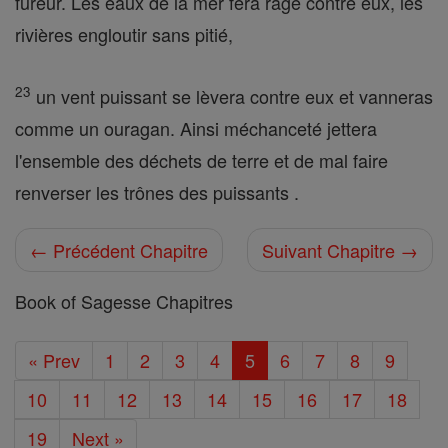
fureur. Les eaux de la mer fera rage contre eux, les
rivières engloutir sans pitié,
23
un vent puissant se lèvera contre eux et vanneras
comme un ouragan. Ainsi méchanceté jettera
l'ensemble des déchets de terre et de mal faire
renverser les trônes des puissants .
← Précédent Chapitre
Suivant Chapitre →
Book of Sagesse Chapitres
« Prev
1
2
3
4
5
6
7
8
9
10
11
12
13
14
15
16
17
18
19
Next »