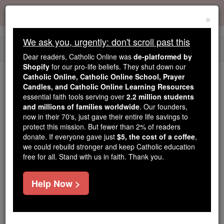
Skip
Error:
No page
to
×
content
We ask you, urgently: don't scroll past this
Togg
Dear readers, Catholic Online was
de-platformed by
navi
Shopify
for our pro-life beliefs. They shut down our
Catholic Online, Catholic Online School, Prayer
We ask you, urgently: don't scroll past this
Candles, and Catholic Online Learning Resources
essential faith tools serving over
2.2 million students
Dear readers, Catholic Online
and millions of families worldwide
. Our founders,
now in their 70's, just gave their entire life savings to
was
de-platformed by Shopify
protect this mission. But fewer than 2% of readers
for our pro-life beliefs. They
donate. If everyone gave just
$5, the cost of a coffee
,
shut down our
Catholic
we could rebuild stronger and keep Catholic education
Online, Catholic Online School, Prayer Candles, and
free for all. Stand with us in faith. Thank you.
essential faith
Catholic Online Learning Resources
tools serving over
2.2 million students and millions of
Help Now >
. Our founders, now in their 70's,
families worldwide
just gave their entire life savings to protect this mission.
But fewer than 2% of readers donate. If everyone gave