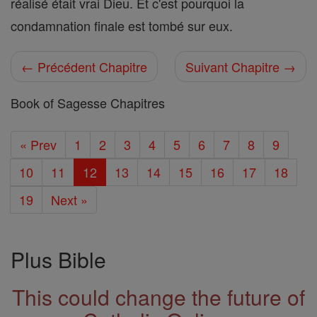
réalisé était vrai Dieu. Et c'est pourquoi la
condamnation finale est tombé sur eux.
← Précédent Chapitre
Suivant Chapitre →
Book of Sagesse Chapitres
« Prev
1
2
3
4
5
6
7
8
9
10
11
12
13
14
15
16
17
18
19
Next »
Plus Bible
This could change the future of