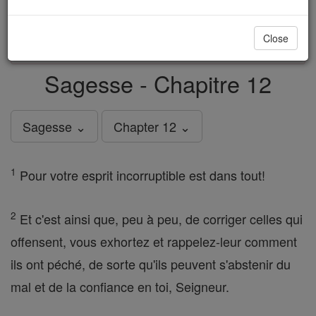
just
, we could rebuild stronger
$5, the cost of a coffee
and keep Catholic education free for all. Stand with us
Close
in faith. Thank you.
DONATE TODAY >
Sagesse - Chapitre 12
Sagesse ⌄
Chapter 12 ⌄
1
Pour votre esprit incorruptible est dans tout!
2
Et c'est ainsi que, peu à peu, de corriger celles qui
offensent, vous exhortez et rappelez-leur comment
ils ont péché, de sorte qu'ils peuvent s'abstenir du
mal et de la confiance en toi, Seigneur.