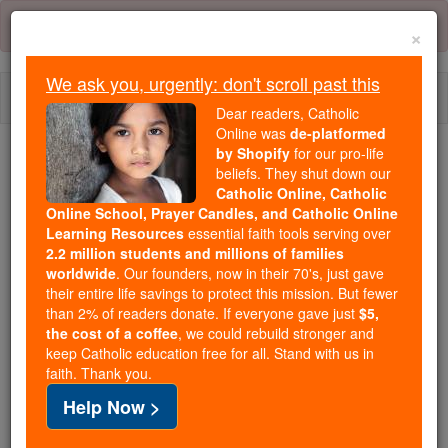
Skip
Error:
No page
to
×
content
We ask you, urgently: don't scroll past this
Togg
Dear readers, Catholic
navi
Online was
de-platformed
by Shopify
for our pro-life
beliefs. They shut down our
Because of You, 2.2 Million
Catholic Online, Catholic
Students Are Being Formed in the
Online School, Prayer Candles, and Catholic Online
Faith
Learning Resources
essential faith tools serving over
2.2 million students and millions of families
Because of generous supporters like you,
worldwide
. Our founders, now in their 70's, just gave
their entire life savings to protect this mission. But fewer
Catholic Online School has already delivered
than 2% of readers donate. If everyone gave just
$5,
free, faithful Catholic education to over 2.2
the cost of a coffee
, we could rebuild stronger and
million students across 193 countries. In an age
keep Catholic education free for all. Stand with us in
of noise and algorithms, you are helping form
faith. Thank you.
souls with truth, prayer, Scripture, and Christ.
Help Now >
If everyone who reads this gave just $5 — the