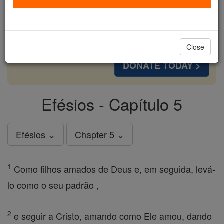
cost of a coffee — we could reach even more
families and keep this life-changing formation
free for all. Be Courageous. Be Catholic. Stand
with us today.
Close
DONATE TODAY >
Efésios - Capítulo 5
Efésios ⌄
Chapter 5 ⌄
1
Como filhos amados de Deus e, em seguida, levá-
lo como o seu padrão ,
2
e seguir a Cristo, amando como Ele amou, dando