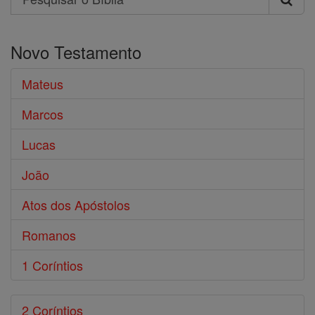
Pesquisar
o
Novo Testamento
Bíblia
Mateus
Marcos
Lucas
João
Atos dos Apóstolos
Romanos
1 Coríntios
2 Coríntios