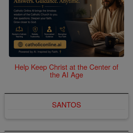
Help Keep Christ at the Center of
the AI Age
SANTOS