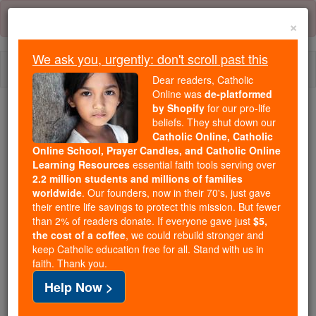
Skip
Error:
No page
to
×
content
We ask you, urgently: don't scroll past this
Togg
Dear readers, Catholic
navi
Online was
de-platformed
by Shopify
for our pro-life
beliefs. They shut down our
Because of You, 2.2 Million
Catholic Online, Catholic
Students Are Being Formed in the
Online School, Prayer Candles, and Catholic Online
Faith
Learning Resources
essential faith tools serving over
2.2 million students and millions of families
Because of generous supporters like you,
worldwide
. Our founders, now in their 70's, just gave
their entire life savings to protect this mission. But fewer
Catholic Online School has already delivered
than 2% of readers donate. If everyone gave just
$5,
free, faithful Catholic education to over 2.2
the cost of a coffee
, we could rebuild stronger and
million students across 193 countries. In an age
keep Catholic education free for all. Stand with us in
of noise and algorithms, you are helping form
faith. Thank you.
souls with truth, prayer, Scripture, and Christ.
Help Now >
If everyone who reads this gave just $5 — the