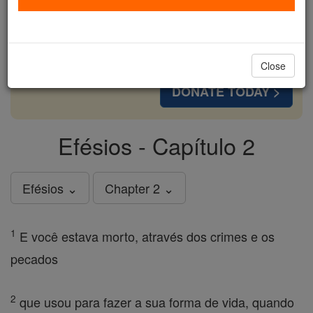
cost of a coffee — we could reach even more
families and keep this life-changing formation
free for all. Be Courageous. Be Catholic. Stand
with us today.
Close
DONATE TODAY >
Efésios - Capítulo 2
Efésios ⌄
Chapter 2 ⌄
1
E você estava morto, através dos crimes e os
pecados
2
que usou para fazer a sua forma de vida, quando