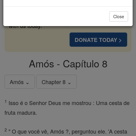
cost of a coffee — we could reach even more
families and keep this life-changing formation
Close
free for all. Be Courageous. Be Catholic. Stand
with us today.
DONATE TODAY >
Amós - Capítulo 8
Amós ⌄
Chapter 8 ⌄
1
Isso é o Senhor Deus me mostrou : Uma cesta de
fruta madura.
2
" O que você vê, Amós ?, perguntou ele. 'A cesta