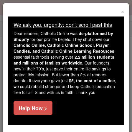
Skip
Error:
No page
to
×
content
We ask you, urgently: don't scroll past this
Togg
Dear readers, Catholic Online was
de-platformed by
navi
Shopify
for our pro-life beliefs. They shut down our
Catholic Online, Catholic Online School, Prayer
Candles, and Catholic Online Learning Resources
Because of You, 2.2 Million
essential faith tools serving over
2.2 million students
Students Are Being Formed in the
and millions of families worldwide
. Our founders,
Faith
now in their 70's, just gave their entire life savings to
protect this mission. But fewer than 2% of readers
Because of generous supporters like you,
donate. If everyone gave just
$5, the cost of a coffee
,
we could rebuild stronger and keep Catholic education
Catholic Online School has already delivered
free for all. Stand with us in faith. Thank you.
free, faithful Catholic education to over 2.2
million students across 193 countries. In an age
Help Now >
of noise and algorithms, you are helping form
souls with truth, prayer, Scripture, and Christ.
If everyone who reads this gave just $5 — the