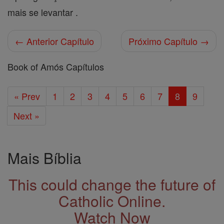
mais se levantar .
← Anterior Capítulo
Próximo Capítulo →
Book of Amós Capítulos
« Prev
1
2
3
4
5
6
7
8
9
Next »
Mais Bíblia
This could change the future of
Catholic Online.
Watch Now