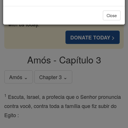
cost of a coffee — we could reach even more
families and keep this life-changing formation
Close
free for all. Be Courageous. Be Catholic. Stand
with us today.
DONATE TODAY >
Amós - Capítulo 3
Amós ⌄
Chapter 3 ⌄
1
Escuta, Israel, a profecia que o Senhor pronuncia
contra você, contra toda a família que fiz subir do
Egito :