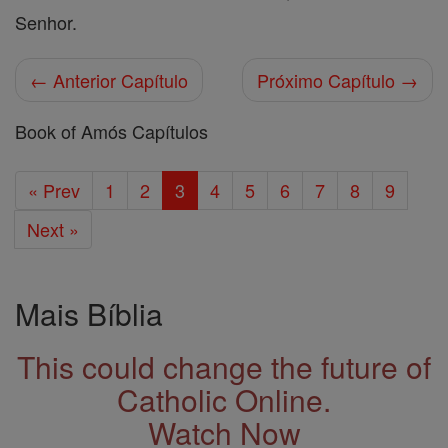
Senhor.
← Anterior Capítulo
Próximo Capítulo →
Book of Amós Capítulos
« Prev
1
2
3
4
5
6
7
8
9
Next »
Mais Bíblia
This could change the future of
Catholic Online.
Watch Now