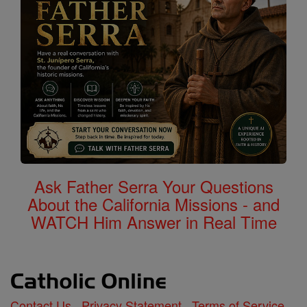
Ask Father Serra Your Questions
About the California Missions - and
WATCH Him Answer in Real Time
Contact Us
Privacy Statement
Terms of Service