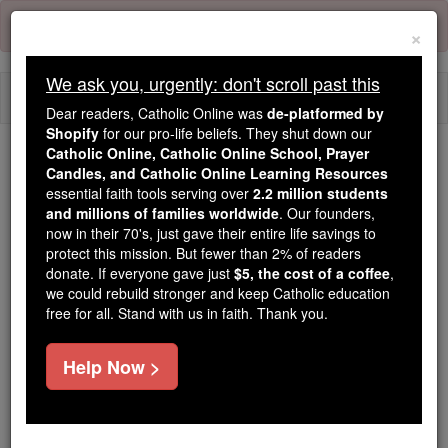
Skip
Error:
No page
to
×
content
We ask you, urgently: don't scroll past this
Togg
Dear readers, Catholic Online was
de-platformed by
navi
Shopify
for our pro-life beliefs. They shut down our
Catholic Online, Catholic Online School, Prayer
Candles, and Catholic Online Learning Resources
Because of You, 2.2 Million
essential faith tools serving over
2.2 million students
Students Are Being Formed in the
and millions of families worldwide
. Our founders,
Faith
now in their 70's, just gave their entire life savings to
protect this mission. But fewer than 2% of readers
Because of generous supporters like you,
donate. If everyone gave just
$5, the cost of a coffee
,
we could rebuild stronger and keep Catholic education
Catholic Online School has already delivered
free for all. Stand with us in faith. Thank you.
free, faithful Catholic education to over 2.2
million students across 193 countries. In an age
Help Now >
of noise and algorithms, you are helping form
souls with truth, prayer, Scripture, and Christ.
If everyone who reads this gave just $5 — the