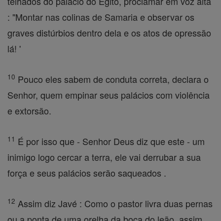
telhados do palácio do Egito, proclamar em voz alta
: "Montar nas colinas de Samaria e observar os
graves distúrbios dentro dela e os atos de opressão
lá! '
10
Pouco eles sabem de conduta correta, declara o
Senhor, quem empinar seus palácios com violência
e extorsão.
11
É por isso que - Senhor Deus diz que este - um
inimigo logo cercar a terra, ele vai derrubar a sua
força e seus palácios serão saqueados .
12
Assim diz Javé : Como o pastor livra duas pernas
ou a ponta de uma orelha da boca do leão, assim