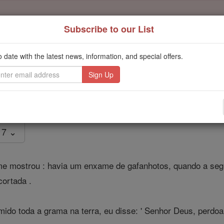
Subscribe to our List
Daily Reading for Thursday, October ...
Today's Reading
o date with the latest news, information, and special offers.
ies of the Rosary
Amós - Capítul
 7 ⌄
e mostrou : havia um enxame de gafanhotos, quando a segun
cortada .
do toda a grama na terra, eu disse: ' Senhor Deus, perdoa