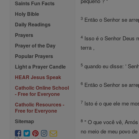
pequeno ? "
Saints Fun Facts
Holy Bible
3
Então o Senhor se arrep
Daily Readings
Prayers
4
Isso é o Senhor Deus m
Prayer of the Day
terra ,
Popular Prayers
5
quando eu disse: ' Senh
Light a Prayer Candle
HEAR Jesus Speak
6
Então o Senhor se arrep
Catholic Online School
- Free for Everyone
7
Isto é o que ele me mo
Catholic Resources -
Free for Everyone
8
Sitemap
" O que você vê, Amós ?
no meio de meu povo de 