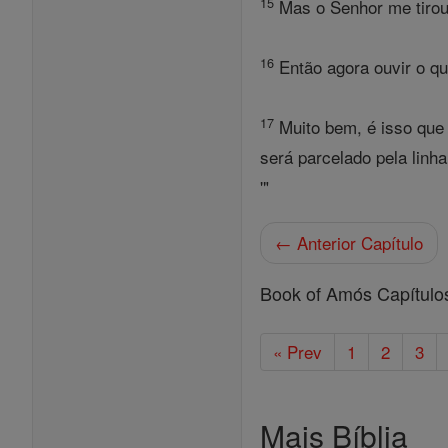
15
Mas o Senhor me tirou 
16
Então agora ouvir o que
17
Muito bem, é isso que o
será parcelado pela linh
'"
← Anterior Capítulo
Book of Amós Capítulo
« Prev
1
2
3
Mais Bíblia