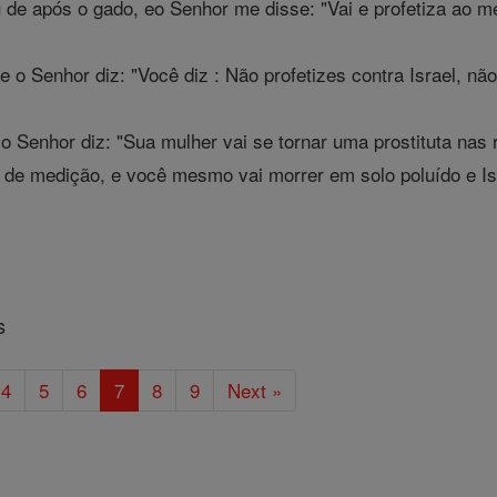
de após o gado, eo Senhor me disse: "Vai e profetiza ao me
 o Senhor diz: "Você diz : Não profetizes contra Israel, nã
 Senhor diz: "Sua mulher vai se tornar uma prostituta nas ru
a de medição, e você mesmo vai morrer em solo poluído e Isra
s
4
5
6
7
8
9
Next »