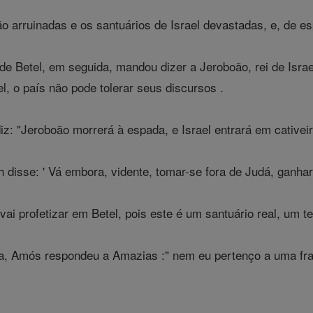
o arruinadas e os santuários de Israel devastadas, e, de e
e Betel, em seguida, mandou dizer a Jeroboão, rei de Israe
l, o país não pode tolerar seus discursos .
: "Jeroboão morrerá à espada, e Israel entrará em cativeiro 
isse: ' Vá embora, vidente, tomar-se fora de Judá, ganhar a
i profetizar em Betel, pois este é um santuário real, um te
a, Amós respondeu a Amazias :" nem eu pertenço a uma fra