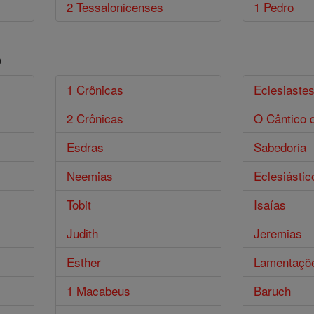
2 Tessalonicenses
1 Pedro
o
1 Crônicas
Eclesiaste
2 Crônicas
O Cântico 
Esdras
Sabedoria
Neemias
Eclesiástic
Tobit
Isaías
Judith
Jeremias
Esther
Lamentaçõ
1 Macabeus
Baruch