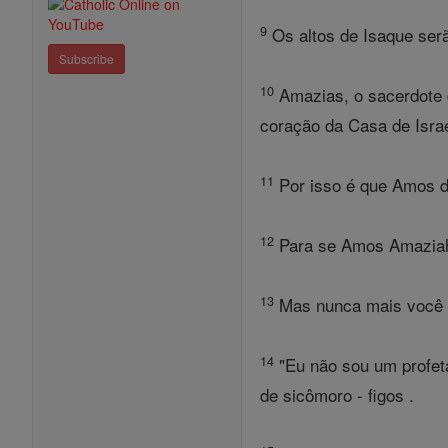
9
Os altos de Isaque serã
Subscribe
10
Amazias, o sacerdote d
coração da Casa de Israe
11
Por isso é que Amos diz
12
Para se Amos Amaziah d
13
Mas nunca mais você va
14
"Eu não sou um profet
de sicômoro - figos .