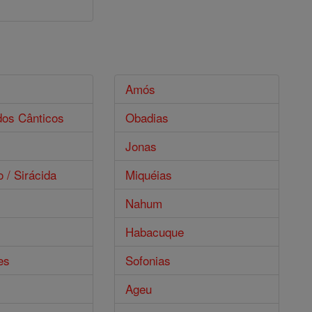
s
Amós
dos Cânticos
Obadias
Jonas
o / Sirácida
Miquéias
Nahum
Habacuque
es
Sofonias
Ageu