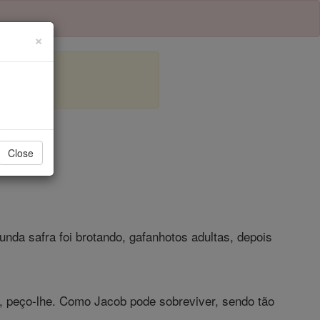
×
o 7
Close
da safra foi brotando, gafanhotos adultas, depois
, peço-lhe. Como Jacob pode sobreviver, sendo tão