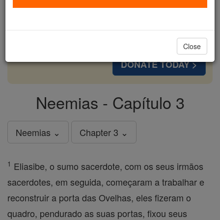
cost of a coffee — we could reach even more
families and keep this life-changing formation
free for all. Be Courageous. Be Catholic. Stand
with us today.
Close
DONATE TODAY >
Neemias - Capítulo 3
Neemias ⌄
Chapter 3 ⌄
1
Eliasibe, o sumo sacerdote, com os seus irmãos
sacerdotes, em seguida, começaram a trabalhar e
reconstruir a porta das Ovelhas, eles fizeram o
quadro, pendurado as suas portas, fixou seus