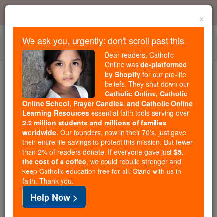
Skip
Error:
No page
to
×
content
We ask you, urgently: don't scroll past this
Togg
Dear readers, Catholic
navi
Online was
de-platformed
by Shopify
for our pro-life
beliefs. They shut down our
Because of You, 2.2 Million
Catholic Online, Catholic
Students Are Being Formed in the
Online School, Prayer Candles, and Catholic Online
Faith
Learning Resources
essential faith tools serving over
2.2 million students and millions of families
Because of generous supporters like you,
worldwide
. Our founders, now in their 70's, just gave
their entire life savings to protect this mission. But fewer
Catholic Online School has already delivered
than 2% of readers donate. If everyone gave just
$5,
free, faithful Catholic education to over 2.2
the cost of a coffee
, we could rebuild stronger and
million students across 193 countries. In an age
keep Catholic education free for all. Stand with us in
of noise and algorithms, you are helping form
faith. Thank you.
souls with truth, prayer, Scripture, and Christ.
Help Now >
If everyone who reads this gave just $5 — the