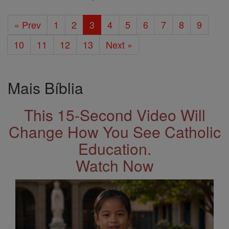
« Prev
1
2
3
4
5
6
7
8
9
10
11
12
13
Next »
Mais Bíblia
This 15-Second Video Will
Change How You See Catholic
Education.
Watch Now