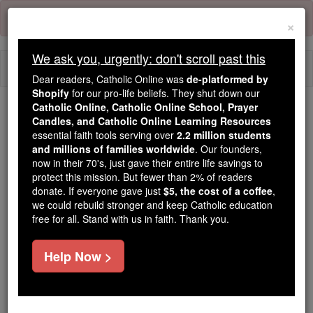
Skip
Error:
No page
to
×
content
We ask you, urgently: don't scroll past this
Togg
Dear readers, Catholic Online was
de-platformed by
navi
Shopify
for our pro-life beliefs. They shut down our
Catholic Online, Catholic Online School, Prayer
Candles, and Catholic Online Learning Resources
Because of You, 2.2 Million
essential faith tools serving over
2.2 million students
Students Are Being Formed in the
and millions of families worldwide
. Our founders,
Faith
now in their 70's, just gave their entire life savings to
protect this mission. But fewer than 2% of readers
Because of generous supporters like you,
donate. If everyone gave just
$5, the cost of a coffee
,
we could rebuild stronger and keep Catholic education
Catholic Online School has already delivered
free for all. Stand with us in faith. Thank you.
free, faithful Catholic education to over 2.2
million students across 193 countries. In an age
Help Now >
of noise and algorithms, you are helping form
souls with truth, prayer, Scripture, and Christ.
If everyone who reads this gave just $5 — the