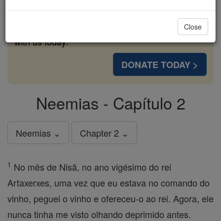
cost of a coffee — we could reach even more
families and keep this life-changing formation
Close
free for all. Be Courageous. Be Catholic. Stand
with us today.
DONATE TODAY >
Neemias - Capítulo 2
Neemias ⌄
Chapter 2 ⌄
1
No mês de Nisã, no ano vigésimo do rei
Artaxerxes, uma vez que eu estava no comando do
vinho, peguei o vinho e ofereceu-o ao rei. Agora, ele
nunca tinha me visto olhando deprimido antes.