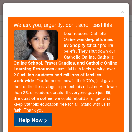
Skip
Error:
No page
to
×
content
We ask you, urgently: don't scroll past this
Togg
Dear readers, Catholic
navi
Online was
de-platformed
by Shopify
for our pro-life
We ask you, urgently: don't scroll past this
beliefs. They shut down our
Catholic Online, Catholic
Dear readers, Catholic Online
Online School, Prayer Candles, and Catholic Online
Learning Resources
essential faith tools serving over
was
de-platformed by Shopify
2.2 million students and millions of families
for our pro-life beliefs. They
worldwide
. Our founders, now in their 70's, just gave
shut down our
Catholic
their entire life savings to protect this mission. But fewer
Online, Catholic Online School, Prayer Candles, and
than 2% of readers donate. If everyone gave just
$5,
the cost of a coffee
, we could rebuild stronger and
essential faith
Catholic Online Learning Resources
keep Catholic education free for all. Stand with us in
tools serving over
2.2 million students and millions of
faith. Thank you.
. Our founders, now in their 70's,
families worldwide
Help Now >
just gave their entire life savings to protect this mission.
But fewer than 2% of readers donate. If everyone gave