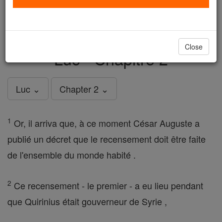
just
, we could rebuild stronger
$5, the cost of a coffee
and keep Catholic education free for all. Stand with us
in faith. Thank you.
DONATE TODAY >
Close
Luc - Chapitre 2
Luc ⌄
Chapter 2 ⌄
1
Or, il arriva que, à ce moment César Auguste a
publié un décret que le recensement doit être faite
de l'ensemble du monde habité .
2
Ce recensement - le premier - a eu lieu pendant
que Quirinius était gouverneur de Syrie ,