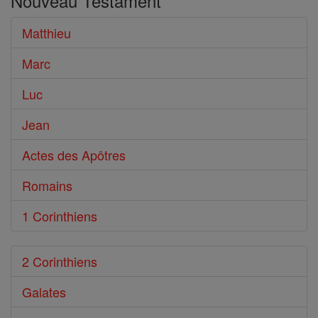
Nouveau Testament
le
Bible
Matthieu
Marc
Luc
Jean
Actes des Apôtres
Romains
1 Corinthiens
2 Corinthiens
Galates