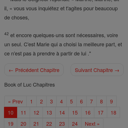
il, « vous vous inquiétez et t'agites pour beaucoup
de choses,
42
et encore quelques-uns sont nécessaires, voire
un seul. C'est Marie qui a choisi la meilleure part, et
ce n'est pas à prendre à partir de lui ."
← Précédent Chapitre
Suivant Chapitre →
Book of Luc Chapitres
« Prev
1
2
3
4
5
6
7
8
9
10
11
12
13
14
15
16
17
18
19
20
21
22
23
24
Next »