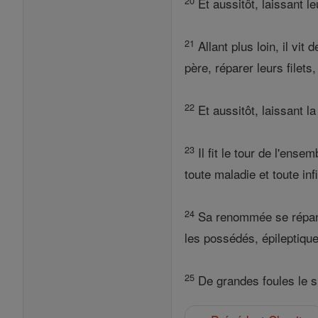
20
Et aussitôt, laissant leur
21
Allant plus loin, il vi
père, réparer leurs filets, 
22
Et aussitôt, laissant la 
23
Il fit le tour de l'ens
toute maladie et toute inf
24
Sa renommée se répandit
les possédés, épileptiques
25
De grandes foules le su