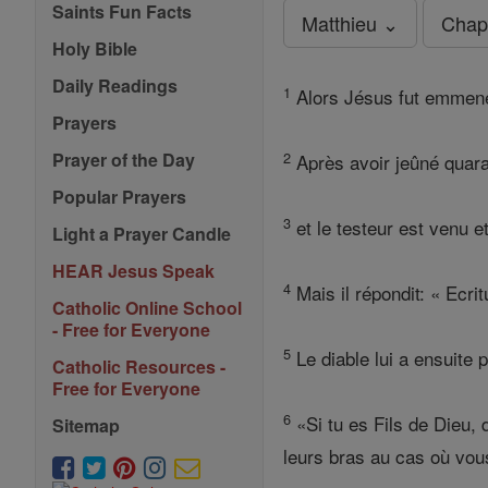
Saints Fun Facts
Matthieu ⌄
Chap
Holy Bible
Daily Readings
1
Alors Jésus fut emmené 
Prayers
2
Prayer of the Day
Après avoir jeûné quaran
Popular Prayers
3
et le testeur est venu et
Light a Prayer Candle
HEAR Jesus Speak
4
Mais il répondit: « Ecri
Catholic Online School
- Free for Everyone
5
Le diable lui a ensuite p
Catholic Resources -
Free for Everyone
6
«Si tu es Fils de Dieu, d
Sitemap
leurs bras au cas où vou