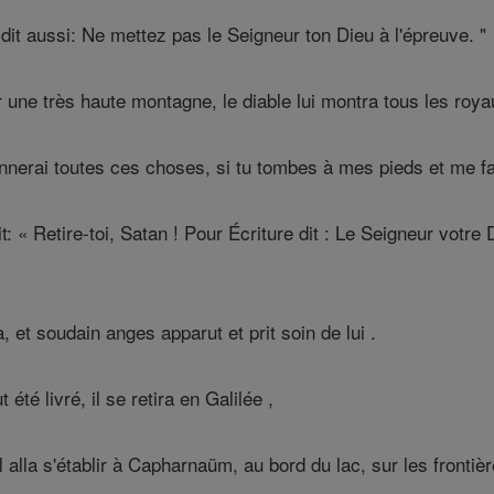
e dit aussi: Ne mettez pas le Seigneur ton Dieu à l'épreuve. "
r une très haute montagne, le diable lui montra tous les ro
 donnerai toutes ces choses, si tu tombes à mes pieds et me 
t: « Retire-toi, Satan ! Pour Écriture dit : Le Seigneur votr
a, et soudain anges apparut et prit soin de lui .
té livré, il se retira en Galilée ,
l alla s'établir à Capharnaüm, au bord du lac, sur les frontiè