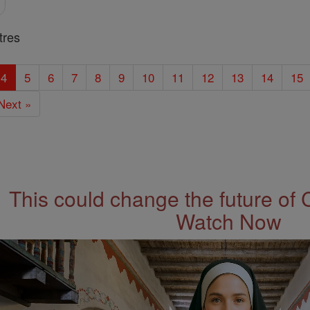
tres
4
5
6
7
8
9
10
11
12
13
14
15
Next »
This could change the future of 
Watch Now