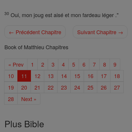
30
Oui, mon joug est aisé et mon fardeau léger ."
← Précédent Chapitre
Suivant Chapitre →
Book of Matthieu Chapitres
« Prev
1
2
3
4
5
6
7
8
9
10
11
12
13
14
15
16
17
18
19
20
21
22
23
24
25
26
27
28
Next »
Plus Bible