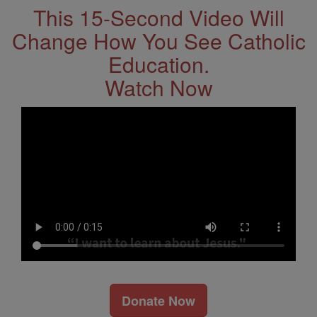
This 15-Second Video Will
Change How You See Catholic
Education.
Watch Now
Donate Now