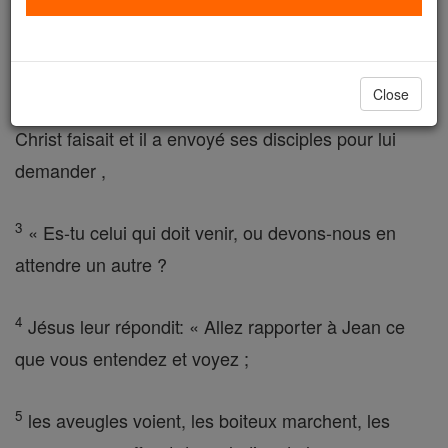
disciples, il partit de là pour enseigner et prêcher
dans leurs villes .
Close
2
Maintenant, John avait appris en prison ce que le
Christ faisait et il a envoyé ses disciples pour lui
demander ,
3
« Es-tu celui qui doit venir, ou devons-nous en
attendre un autre ?
4
Jésus leur répondit: « Allez rapporter à Jean ce
que vous entendez et voyez ;
5
les aveugles voient, les boiteux marchent, les