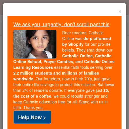
Skip
Error:
No page
to
×
content
We ask you, urgently: don't scroll past this
Togg
Dear readers, Catholic
navi
Online was
de-platformed
by Shopify
for our pro-life
Trending:
beliefs. They shut down our
Catholic Online, Catholic
Daily Reading for Thursday, October ...
Online School, Prayer Candles, and Catholic Online
Today's Reading
The Mysteries of the Rosary
Learning Resources
essential faith tools serving over
2.2 million students and millions of families
worldwide
. Our founders, now in their 70's, just gave
Matthieu - Chapitre 11
their entire life savings to protect this mission. But fewer
than 2% of readers donate. If everyone gave just
$5,
the cost of a coffee
, we could rebuild stronger and
keep Catholic education free for all. Stand with us in
Matthieu ⌄
Chapter 11 ⌄
faith. Thank you.
Help Now >
1
Quand Jésus eut fini de charger ses douze