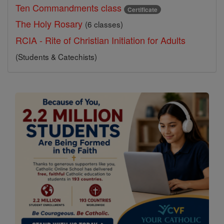
Ten Commandments class
Certificate
The Holy Rosary
(6 classes)
RCIA - Rite of Christian Initiation for Adults
(Students & Catechists)