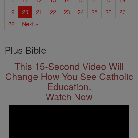
19
20
21
22
23
24
25
26
27
28
Next »
Plus Bible
This 15-Second Video Will
Change How You See Catholic
Education.
Watch Now