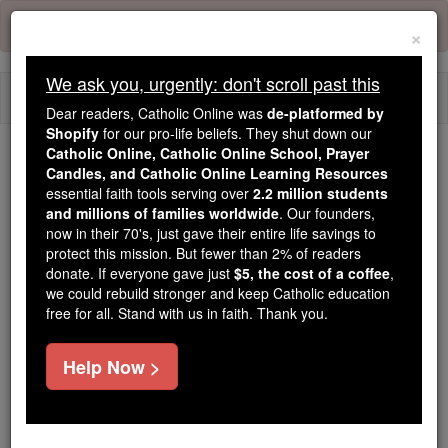
Skip
Error:
No page
to
×
content
We ask you, urgently: don't scroll past this
Togg
Dear readers, Catholic Online was
de-platformed by
navi
Shopify
for our pro-life beliefs. They shut down our
Catholic Online, Catholic Online School, Prayer
Candles, and Catholic Online Learning Resources
Because of You, 2.2 Million
essential faith tools serving over
2.2 million students
Students Are Being Formed in the
and millions of families worldwide
. Our founders,
Faith
now in their 70's, just gave their entire life savings to
protect this mission. But fewer than 2% of readers
Because of generous supporters like you,
donate. If everyone gave just
$5, the cost of a coffee
,
we could rebuild stronger and keep Catholic education
Catholic Online School has already delivered
free for all. Stand with us in faith. Thank you.
free, faithful Catholic education to over 2.2
million students across 193 countries. In an age
Help Now >
of noise and algorithms, you are helping form
souls with truth, prayer, Scripture, and Christ.
If everyone who reads this gave just $5 — the