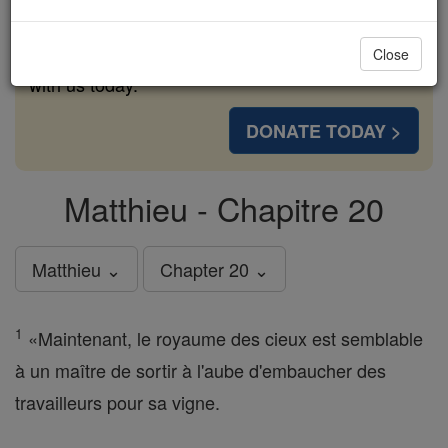
cost of a coffee — we could reach even more
families and keep this life-changing formation
Close
free for all. Be Courageous. Be Catholic. Stand
with us today.
DONATE TODAY >
Matthieu - Chapitre 20
Matthieu ⌄
Chapter 20 ⌄
1
«Maintenant, le royaume des cieux est semblable
à un maître de sortir à l'aube d'embaucher des
travailleurs pour sa vigne.