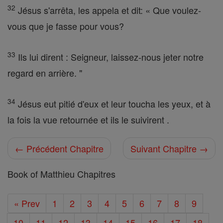
32
Jésus s'arrêta, les appela et dit: « Que voulez-
vous que je fasse pour vous?
33
Ils lui dirent : Seigneur, laissez-nous jeter notre
regard en arrière. "
34
Jésus eut pitié d'eux et leur toucha les yeux, et à
la fois la vue retournée et ils le suivirent .
← Précédent Chapitre
Suivant Chapitre →
Book of Matthieu Chapitres
« Prev
1
2
3
4
5
6
7
8
9
10
11
12
13
14
15
16
17
18