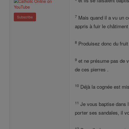
et ils se faisaient bapt
7
Mais quand il a vu un c
Subscribe
appris à fuir le châtiment
8
Produisez donc du fruit
9
et ne présume pas de vo
de ces pierres .
10
Déjà la cognée est mise
11
Je vous baptise dans l'
porter ses sandales, il v
12