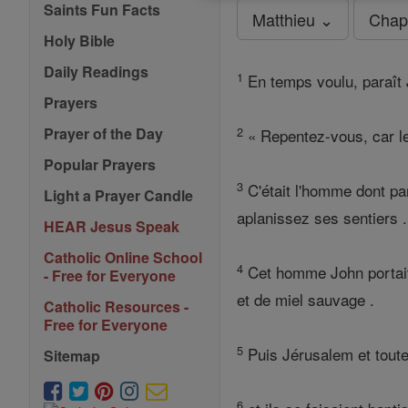
Saints Fun Facts
Matthieu ⌄
Chap
Holy Bible
Daily Readings
1
En temps voulu, paraît 
Prayers
2
Prayer of the Day
« Repentez-vous, car le
Popular Prayers
3
C'était l'homme dont par
Light a Prayer Candle
aplanissez ses sentiers .
HEAR Jesus Speak
Catholic Online School
4
Cet homme John portait 
- Free for Everyone
et de miel sauvage .
Catholic Resources -
Free for Everyone
5
Puis Jérusalem et toute 
Sitemap
6