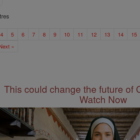
tres
4
5
6
7
8
9
10
11
12
13
14
15
Next »
This could change the future of 
Watch Now