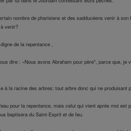
iser par lui dans le Jourdain confessant leurs péchés.
ertain nombre de pharisiens et des sadducéens venir à son ba
 à venir?
 digne de la repentance ,
us dire : «Nous avons Abraham pour père", parce que, je v
 à la racine des arbres: tout arbre donc qui ne produisant p
eau pour la repentance, mais celui qui vient après moi est p
ous baptisera du Saint-Esprit et de feu.