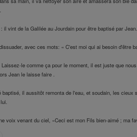
ans sa main, il va nettoyer son aire et amassera son blé dans
.
 il vint de la Galilée au Jourdain pour être baptisé par Jean
issuader, avec ces mots: « C'est moi qui ai besoin d'être ba
Laissez-le comme ça pour le moment, il est juste que nous d
rs Jean le laisse faire .
baptisé, il aussitôt remonta de l'eau, et soudain, les cieux s
lui.
une voix venant du ciel, «Ceci est mon Fils bien-aimé ; ma fa