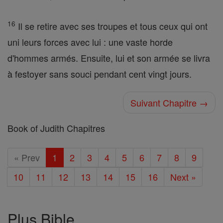
16
Il se retire avec ses troupes et tous ceux qui ont
uni leurs forces avec lui : une vaste horde
d'hommes armés. Ensuite, lui et son armée se livra
à festoyer sans souci pendant cent vingt jours.
Suivant Chapitre →
Book of Judith Chapitres
« Prev
1
2
3
4
5
6
7
8
9
10
11
12
13
14
15
16
Next »
Plus Bible