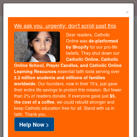
Skip
Error:
No page
to
×
content
We ask you, urgently: don't scroll past this
Togg
Dear readers, Catholic
navi
Online was
de-platformed
by Shopify
for our pro-life
beliefs. They shut down our
Because of You, 2.2 Million
Catholic Online, Catholic
Students Are Being Formed in the
Online School, Prayer Candles, and Catholic Online
Faith
Learning Resources
essential faith tools serving over
2.2 million students and millions of families
Because of generous supporters like you,
worldwide
. Our founders, now in their 70's, just gave
their entire life savings to protect this mission. But fewer
Catholic Online School has already delivered
than 2% of readers donate. If everyone gave just
$5,
free, faithful Catholic education to over 2.2
the cost of a coffee
, we could rebuild stronger and
million students across 193 countries. In an age
keep Catholic education free for all. Stand with us in
of noise and algorithms, you are helping form
faith. Thank you.
souls with truth, prayer, Scripture, and Christ.
Help Now >
If everyone who reads this gave just $5 — the