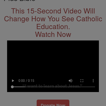
This 15-Second Video Will
Change How You See Catholic
Education.
Watch Now
Donate Now