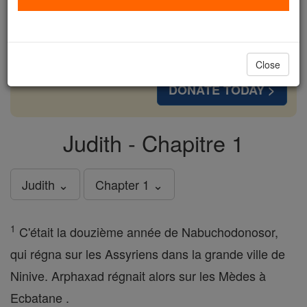
cost of a coffee — we could reach even more
families and keep this life-changing formation
free for all. Be Courageous. Be Catholic. Stand
with us today.
Close
DONATE TODAY >
Judith - Chapitre 1
Judith ⌄
Chapter 1 ⌄
1
C'était la douzième année de Nabuchodonosor,
qui régna sur les Assyriens dans la grande ville de
Ninive. Arphaxad régnait alors sur les Mèdes à
Ecbatane .