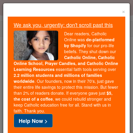
Skip
Error:
No page
to
×
content
We ask you, urgently: don't scroll past this
Togg
Dear readers, Catholic
navi
Online was
de-platformed
by Shopify
for our pro-life
beliefs. They shut down our
Because of You, 2.2 Million
Catholic Online, Catholic
Students Are Being Formed in the
Online School, Prayer Candles, and Catholic Online
Faith
Learning Resources
essential faith tools serving over
2.2 million students and millions of families
Because of generous supporters like you,
worldwide
. Our founders, now in their 70's, just gave
their entire life savings to protect this mission. But fewer
Catholic Online School has already delivered
than 2% of readers donate. If everyone gave just
$5,
free, faithful Catholic education to over 2.2
the cost of a coffee
, we could rebuild stronger and
million students across 193 countries. In an age
keep Catholic education free for all. Stand with us in
of noise and algorithms, you are helping form
faith. Thank you.
souls with truth, prayer, Scripture, and Christ.
Help Now >
If everyone who reads this gave just $5 — the