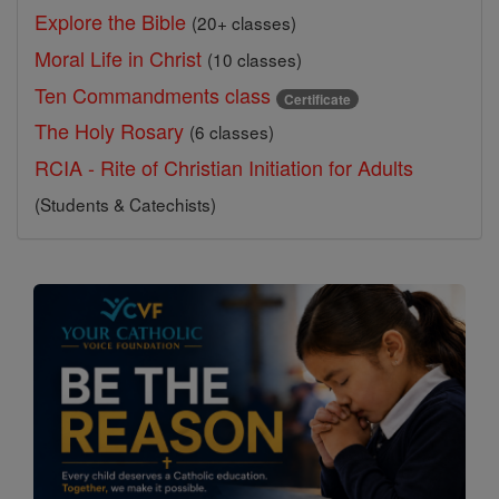
Explore the Bible
(20+ classes)
Moral Life in Christ
(10 classes)
Ten Commandments class
Certificate
The Holy Rosary
(6 classes)
RCIA - Rite of Christian Initiation for Adults
(Students & Catechists)