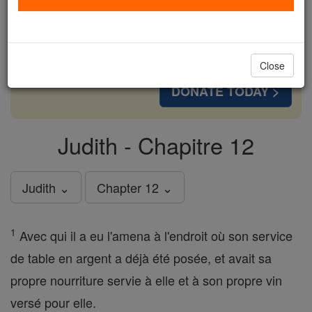
cost of a coffee — we could reach even more
families and keep this life-changing formation
free for all. Be Courageous. Be Catholic. Stand
with us today.
Close
DONATE TODAY >
Judith - Chapitre 12
Judith ⌄
Chapter 12 ⌄
1
Avec qui il a eu l'amena à l'endroit où son service
de table en argent a déjà été posée, et avait sa
propre nourriture servie à elle et à son propre vin
versé pour elle.