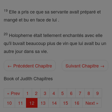
19
Elle a pris ce que sa servante avait préparé et
mangé et bu en face de lui .
20
Holopherne était tellement enchantés avec elle
qu'il buvait beaucoup plus de vin que lui avait bu un
autre jour dans sa vie.
← Précédent Chapitre
Suivant Chapitre →
Book of Judith Chapitres
« Prev
1
2
3
4
5
6
7
8
9
10
11
12
13
14
15
16
Next »