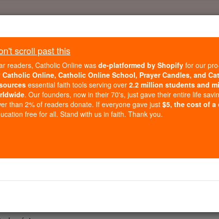
Daily Reading for Thursday, October ...
Today's Reading
't scroll past this
ies of the Rosary
ar readers, Catholic Online was
de-platformed by Shopify
for our pro
r
Catholic Online, Catholic Online School, Prayer Candles, and Ca
sources
essential faith tools serving over
2.2 million students and mi
Judith - Chapit
rldwide
. Our founders, now in their 70's, just gave their entire life savi
er than 2% of readers donate. If everyone gave just
$5, the cost of a
cation free for all. Stand with us in faith. Thank you.
 2 ⌄
née, le vingt -deuxième jour du premier mois, une rumeur a 
ir sa revanche sur tous les pays, comme il l'avait menacé .
r et des officiers supérieurs, il a tenu une conférence sec