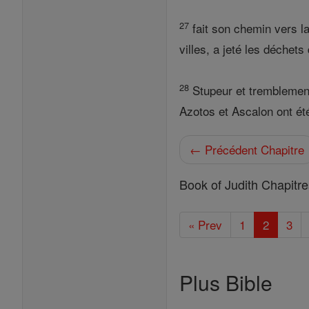
27
fait son chemin vers l
villes, a jeté les déche
28
Stupeur et tremblement
Azotos et Ascalon ont ét
← Précédent Chapitre
Book of Judith Chapitr
« Prev
1
2
3
Plus Bible