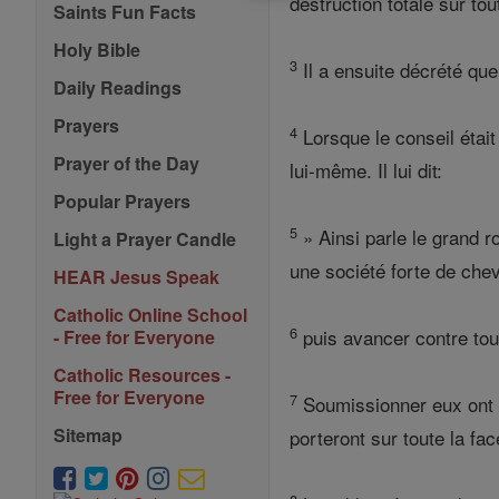
destruction totale sur tou
Saints Fun Facts
Holy Bible
3
Il a ensuite décrété que
Daily Readings
Prayers
4
Lorsque le conseil étai
Prayer of the Day
lui-même. Il lui dit:
Popular Prayers
5
» Ainsi parle le grand r
Light a Prayer Candle
une société forte de chev
HEAR Jesus Speak
Catholic Online School
6
puis avancer contre tou
- Free for Everyone
Catholic Resources -
Free for Everyone
7
Soumissionner eux ont la
Sitemap
porteront sur toute la face