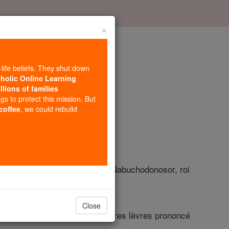
×
-life beliefs. They shut down
tholic Online Learning
llions of families
re 2
ngs to protect this mission. But
 coffee
, we could rebuild
couru à travers le palais que Nabuchodonosor, roi
Close
rète avec eux, et avec ses propres lèvres prononcé