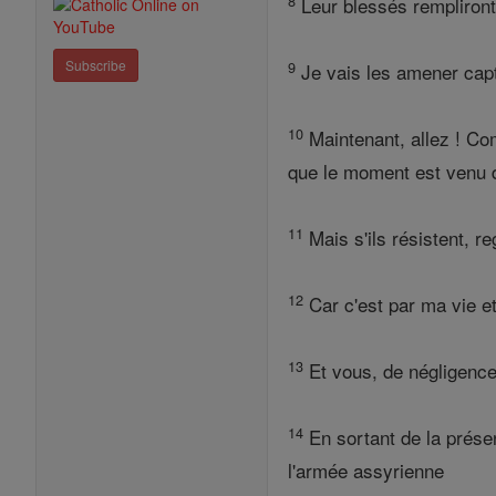
8
Leur blessés rempliront 
Subscribe
9
Je vais les amener capti
10
Maintenant, allez ! Co
que le moment est venu d
11
Mais s'ils résistent, re
12
Car c'est par ma vie et
13
Et vous, de négligence
14
En sortant de la prése
l'armée assyrienne