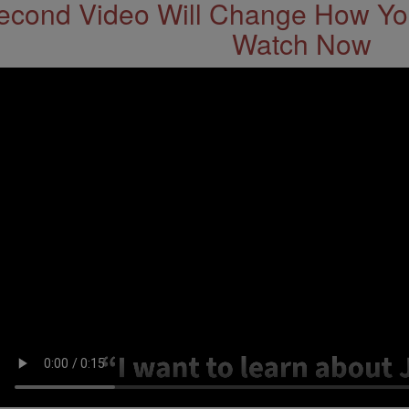
econd Video Will Change How You
Watch Now