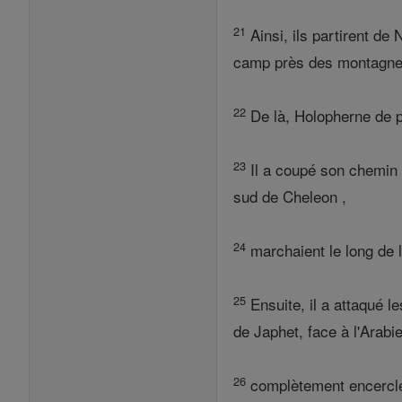
21
Ainsi, ils partirent de 
camp près des montagnes 
22
De là, Holopherne de p
23
Il a coupé son chemin à
sud de Cheleon ,
24
marchaient le long de l
25
Ensuite, il a attaqué le
de Japhet, face à l'Arabie
26
complètement encerclé l