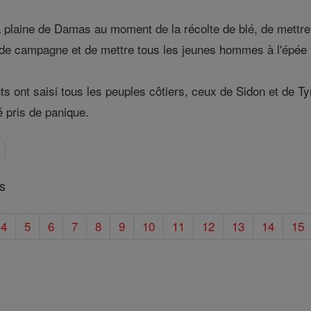
a plaine de Damas au moment de la récolte de blé, de mettre 
ts de campagne et de mettre tous les jeunes hommes à l'épée 
s ont saisi tous les peuples côtiers, ceux de Sidon et de Ty
é pris de panique.
es
4
5
6
7
8
9
10
11
12
13
14
15