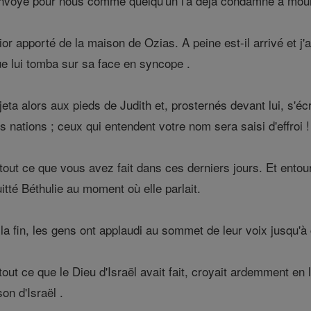
envoyé pour nous comme quelqu'un l'a déjà condamné à mour
ior apporté de la maison de Ozias. A peine est-il arrivé et 
e lui tomba sur sa face en syncope .
 jeta alors aux pieds de Judith et, prosternés devant lui, s'é
s nations ; ceux qui entendent votre nom sera saisi d'effroi !
ut ce que vous avez fait dans ces derniers jours. Et entouré p
uitté Béthulie au moment où elle parlait.
a fin, les gens ont applaudi au sommet de leur voix jusqu'à ce
out ce que le Dieu d'Israël avait fait, croyait ardemment en l
n d'Israël .