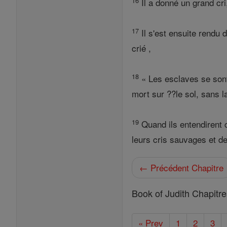
16
Il a donné un grand cri
17
Il s'est ensuite rendu 
crié ,
18
« Les esclaves se sont
mort sur ??le sol, sans la
19
Quand ils entendirent c
leurs cris sauvages et de 
← Précédent Chapitre
Book of Judith Chapitr
« Prev
1
2
3