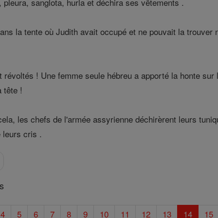
, pleura, sanglota, hurla et déchira ses vêtements .
dans la tente où Judith avait occupé et ne pouvait la trouver 
 révoltés ! Une femme seule hébreu a apporté la honte sur
 tête !
ela, les chefs de l'armée assyrienne déchirèrent leurs tuni
leurs cris .
es
4
5
6
7
8
9
10
11
12
13
14
15