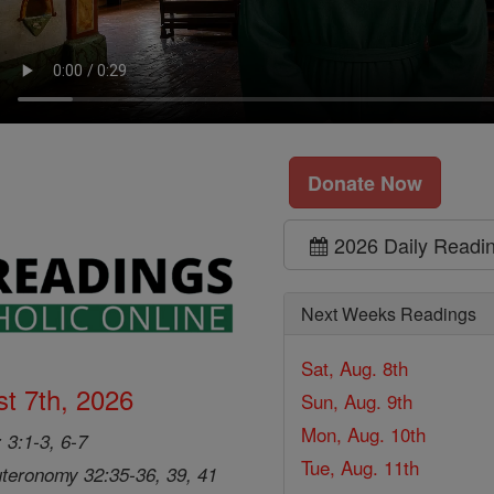
Donate Now
2026 Daily Readi
Next Weeks Readings
Sat, Aug. 8th
t 7th, 2026
Sun, Aug. 9th
Mon, Aug. 10th
 3:1-3, 6-7
Tue, Aug. 11th
teronomy 32:35-36, 39, 41