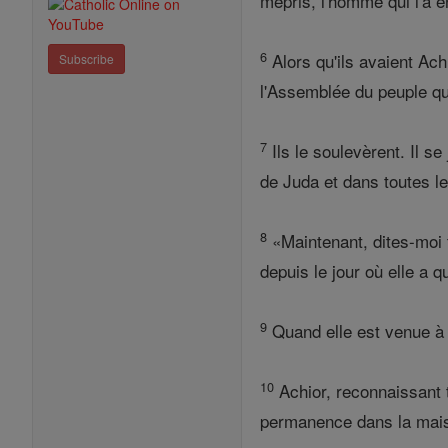
mépris, l'homme qui l'a 
6
Alors qu'ils avaient Ach
Subscribe
l'Assemblée du peuple qu
7
Ils le soulevèrent. Il se
de Juda et dans toutes le
8
«Maintenant, dites-moi to
depuis le jour où elle a q
9
Quand elle est venue à l
10
Achior, reconnaissant t
permanence dans la maiso