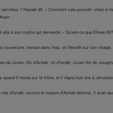
 serviteur ? Hazaël dit. « Comment cela pourrait- chien à rie
'Aram .
 alla à son maître qui demanda: « Qu'est-ce que Elisée dit? ' 
ne couverture, trempé dans l'eau, et l'étendit sur son visag
 de Joram, fils d'Achab, roi d'Israël, Joram fils de Josapha
s quand il monta sur le trône, et il régna huit ans à Jérusale
 rois d'Israël, comme la maison d'Achab faisions, il avait épou