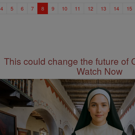
4
5
6
7
8
9
10
11
12
13
14
15
This could change the future of 
Watch Now