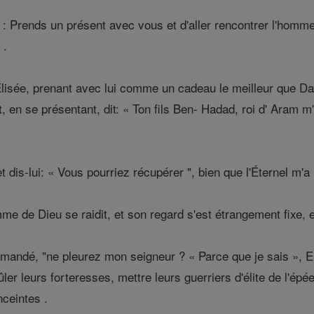
l : Prends un présent avec vous et d'aller rencontrer l'homme
 .
lisée, prenant avec lui comme un cadeau le meilleur que Dam
et, en se présentant, dit: « Ton fils Ben- Hadad, roi d' Ara
t dis-lui: « Vous pourriez récupérer ", bien que l'Éternel m'
me de Dieu se raidit, et son regard s'est étrangement fixe, et
andé, "ne pleurez mon seigneur ? « Parce que je sais », Elis
ûler leurs forteresses, mettre leurs guerriers d'élite de l'ép
ceintes .