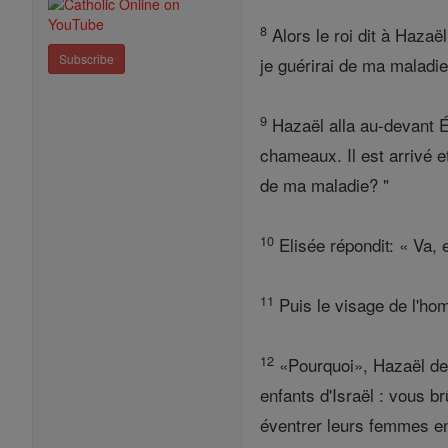
8
Alors le roi dit à Hazaë
Subscribe
je guérirai de ma maladie
9
Hazaël alla au-devant É
chameaux. Il est arrivé 
de ma maladie? "
10
Elisée répondit: « Va, e
11
Puis le visage de l'hom
12
«Pourquoi», Hazaël dem
enfants d'Israël : vous br
éventrer leurs femmes en