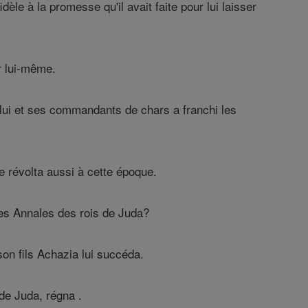
èle à la promesse qu'il avait faite pour lui laisser
r lui-même.
, lui et ses commandants de chars a franchi les
e révolta aussi à cette époque.
 des Annales des rois de Juda?
on fils Achazia lui succéda.
 de Juda, régna .