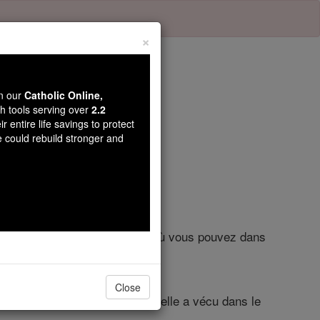
×
wn our
Catholic Online,
th tools serving over
2.2
r entire life savings to protect
re 8
e could rebuild stronger and
 avec votre famille, et de vivre où vous pouvez dans
pays - pour sept ans.
Close
a famille, et pendant sept ans, elle a vécu dans le