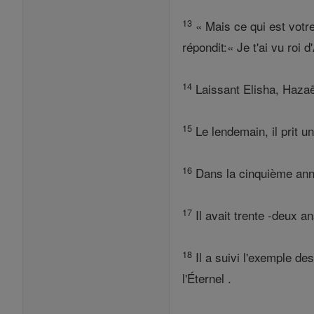
13
« Mais ce qui est votre
répondit:« Je t'ai vu roi d
14
Laissant Elisha, Hazaël
15
Le lendemain, il prit u
16
Dans la cinquième année
17
Il avait trente -deux an
18
Il a suivi l'exemple des
l'Éternel .