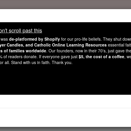
Daily Reading for Thursday, October ...
Today's Reading
't scroll past this
ies of the Rosary
e was
de-platformed by Shopify
for our pro-life beliefs. They shut do
ayer Candles, and Catholic Online Learning Resources
essential fai
ns of families worldwide
. Our founders, now in their 70's, just gave thei
2 Rois - Chapit
2% of readers donate. If everyone gave just
$5, the cost of a coffee
, w
r all. Stand with us in faith. Thank you.
r 8 ⌄
mme dont le fils qu'il avait soulevé à la vie », éloignez-vous
car l'Éternel a appelé la famine - elle est déjà venue sur le 
 ce que l'homme de Dieu lui avait dit : elle partit, elle et s