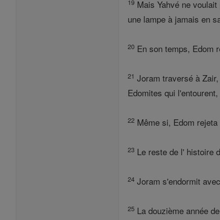
19
Mais Yahvé ne voulait pa
une lampe à jamais en s
20
En son temps, Edom rej
21
Joram traversé à Zair, 
Edomites qui l'entourent,
22
Même si, Edom rejeta la
23
Le reste de l' histoire
24
Joram s'endormit avec s
25
La douzième année de Jo