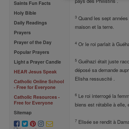
pays des Philistins .
Saints Fun Facts
Holy Bible
3
Quand les sept années ét
Daily Readings
maison et la terre.
Prayers
Prayer of the Day
4
Or le roi parlait à Guéha
Popular Prayers
5
Guéhazi était juste raco
Light a Prayer Candle
déposé sa demande auprès
HEAR Jesus Speak
Elisha ressuscité .
Catholic Online School
- Free for Everyone
6
Le roi interrogé la femm
Catholic Resources -
Free for Everyone
biens est rétablie à elle,
Sitemap
7
Elisée se rendit à Damas