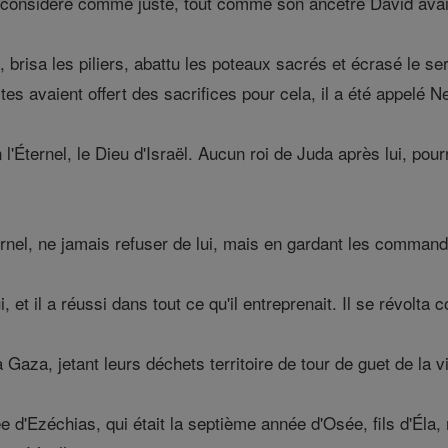
el considère comme juste, tout comme son ancêtre David avait
x, brisa les piliers, abattu les poteaux sacrés et écrasé le se
tes avaient offert des sacrifices pour cela, il a été appelé 
l'Éternel, le Dieu d'Israël. Aucun roi de Juda après lui, pour
ernel, ne jamais refuser de lui, mais en gardant les comman
i, et il a réussi dans tout ce qu'il entreprenait. Il se révolta 
à Gaza, jetant leurs déchets territoire de tour de guet de la vil
d'Ezéchias, qui était la septième année d'Osée, fils d'Éla, r