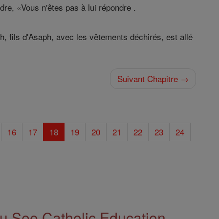
rdre, «Vous n'êtes pas à lui répondre .
ch, fils d'Asaph, avec les vêtements déchirés, est allé
Suivant Chapitre →
16
17
18
19
20
21
22
23
24
 See Catholic Education.