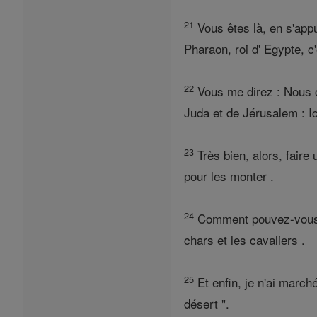
21
Vous êtes là, en s'app
Pharaon, roi d' Egypte, 
22
Vous me direz : Nous c
Juda et de Jérusalem : Ic
23
Très bien, alors, faire
pour les monter .
24
Comment pouvez-vous r
chars et les cavaliers .
25
Et enfin, je n'ai march
désert ".