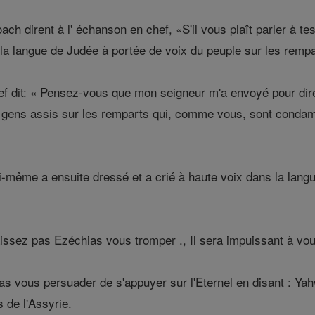
ch dirent à l' échanson en chef, «S'il vous plaît parler à t
la langue de Judée à portée de voix du peuple sur les remp
f dit: « Pensez-vous que mon seigneur m'a envoyé pour dire
les gens assis sur les remparts qui, comme vous, sont conda
-même a ensuite dressé et a crié à haute voix dans la langue
laissez pas Ezéchias vous tromper ., Il sera impuissant à vo
s vous persuader de s'appuyer sur l'Eternel en disant : Yah
s de l'Assyrie.