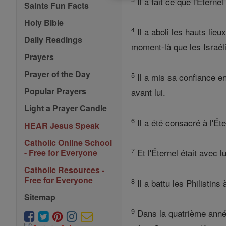
Il a fait ce que l'Etern
Saints Fun Facts
Holy Bible
4
Il a aboli les hauts lieu
Daily Readings
moment-là que les Israéli
Prayers
Prayer of the Day
5
Il a mis sa confiance en 
Popular Prayers
avant lui.
Light a Prayer Candle
6
Il a été consacré à l'Ét
HEAR Jesus Speak
Catholic Online School
7
Et l'Éternel était avec lu
- Free for Everyone
Catholic Resources -
Free for Everyone
8
Il a battu les Philistins 
Sitemap
9
Dans la quatrième année 