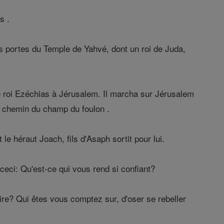
s .
s portes du Temple de Yahvé, dont un roi de Juda,
e roi Ezéchias à Jérusalem. Il marcha sur Jérusalem
 le chemin du champ du foulon .
t le héraut Joach, fils d'Asaph sortit pour lui.
 ceci: Qu'est-ce qui vous rend si confiant?
ire? Qui êtes vous comptez sur, d'oser se rebeller