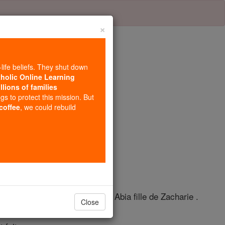
×
-life beliefs. They shut down
tholic Online Learning
llions of families
re 18
ngs to protect this mission. But
 coffee
, we could rebuild
 de Juda.
salem. Le nom de sa mère était Abia fille de Zacharie .
Close