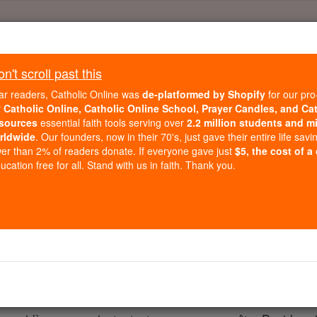
Daily Reading for Thursday, October ...
Today's Reading
't scroll past this
ies of the Rosary
ar readers, Catholic Online was
de-platformed by Shopify
for our pro
r
Catholic Online, Catholic Online School, Prayer Candles, and Ca
sources
essential faith tools serving over
2.2 million students and mi
2 Rois - Chapit
rldwide
. Our founders, now in their 70's, just gave their entire life savi
er than 2% of readers donate. If everyone gave just
$5, the cost of a
cation free for all. Stand with us in faith. Thank you.
r 18 ⌄
, fils d'Éla, roi d'Israël, Ézéchias, fils d' Achaz devint roi
quand il monta sur le trône, et il régna vingt-neuf ans à Jéru