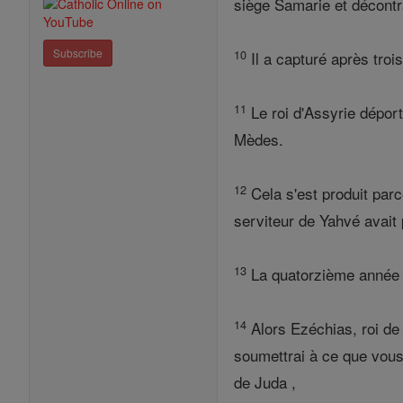
siège Samarie et décontra
Subscribe
10
Il a capturé après troi
11
Le roi d'Assyrie déport
Mèdes.
12
Cela s'est produit parc
serviteur de Yahvé avait p
13
La quatorzième année d
14
Alors Ezéchias, roi de
soumettrai à ce que vous 
de Juda ,