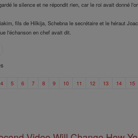
rdé le silence et ne répondit rien, car le roi avait donné l'o
iakim, fils de Hilkija, Schebna le secrétaire et le héraut Joa
ue l'échanson en chef avait dit.
es
4
5
6
7
8
9
10
11
12
13
14
15
econd Video Will Change How You