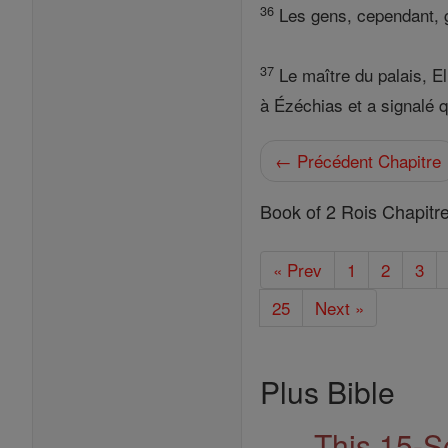
36
Les gens, cependant, ga
37
Le maître du palais, El
à Ézéchias et a signalé q
← Précédent Chapitre
Book of 2 Rois Chapitr
« Prev
1
2
3
25
Next »
Plus Bible
This 15-S