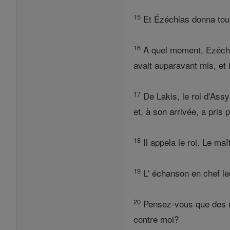
15
Et Ézéchias donna tout 
16
A quel moment, Ezéchia
avait auparavant mis, et i
17
De Lakis, le roi d'Ass
et, à son arrivée, a pris
18
Il appela le roi. Le maî
19
L' échanson en chef leur
20
Pensez-vous que des mot
contre moi?