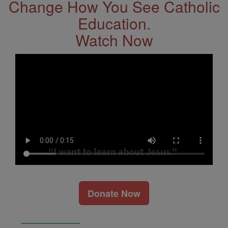
Change How You See Catholic
Education.
Watch Now
Donate Now