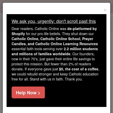
Skip
Error:
No page
to
×
content
We ask you, urgently: don't scroll past this
Togg
Dear readers, Catholic Online was
de-platformed by
navi
Shopify
for our pro-life beliefs. They shut down our
Catholic Online, Catholic Online School, Prayer
Trending:
Candles, and Catholic Online Learning Resources
essential faith tools serving over
2.2 million students
Daily Reading for Thursday, October ...
and millions of families worldwide
. Our founders,
Today's Reading
The Mysteries of the Rosary
now in their 70's, just gave their entire life savings to
protect this mission. But fewer than 2% of readers
donate. If everyone gave just
$5, the cost of a coffee
,
2 Rois - Chapitre 6
we could rebuild stronger and keep Catholic education
free for all. Stand with us in faith. Thank you.
2 Rois ⌄
Chapter 6 ⌄
Help Now >
1
La confrérie des prophètes dit à Elisée: