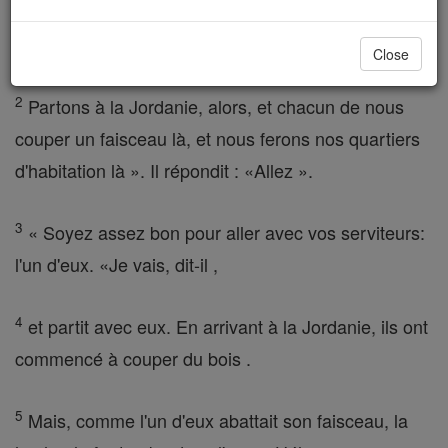
«Regardez, le lieu où nous vivons avec vous, c'est
trop petit pour nous .
Close
2
Partons à la Jordanie, alors, et chacun de nous
couper un faisceau là, et nous ferons nos quartiers
d'habitation là ». Il répondit : «Allez ».
3
« Soyez assez bon pour aller avec vos serviteurs:
l'un d'eux. «Je vais, dit-il ,
4
et partit avec eux. En arrivant à la Jordanie, ils ont
commencé à couper du bois .
5
Mais, comme l'un d'eux abattait son faisceau, la