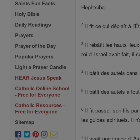
Saints Fun Facts
Hephtsiba.
Holy Bible
Daily Readings
2
Il fit ce qui déplaît à 
Prayers
3
Il rebâtit les hauts lie
Prayer of the Day
roi d' Israël avait fait, i
Popular Prayers
Light a Prayer Candle
4
Il bâtit des autels dans
HEAR Jesus Speak
Catholic Online School
5
Il bâtit des autels à t
- Free for Everyone
Catholic Resources -
6
Il fit passer son fils pa
Free for Everyone
les guides spirituels. Il
Sitemap
7
Il avait une image d' As