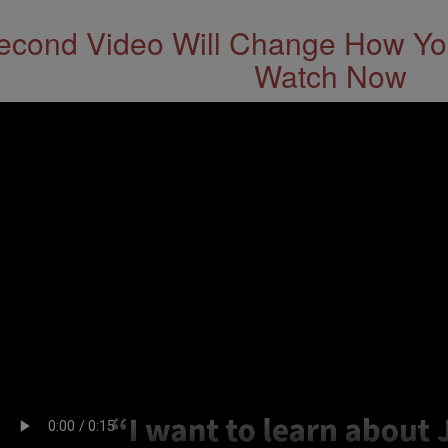
econd Video Will Change How You
Watch Now