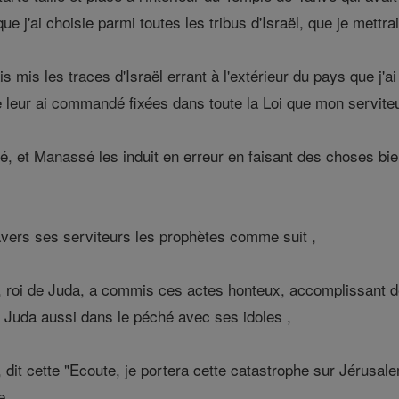
que j'ai choisie parmi toutes les tribus d'Israël, que je mett
s mis les traces d'Israël errant à l'extérieur du pays que j'a
e leur ai commandé fixées dans toute la Loi que mon serviteu
é, et Manassé les induit en erreur en faisant des choses bien
avers ses serviteurs les prophètes comme suit ,
roi de Juda, a commis ces actes honteux, accomplissant de
uit Juda aussi dans le péché avec ses idoles ,
, dit cette "Ecoute, je portera cette catastrophe sur Jérusale
e .