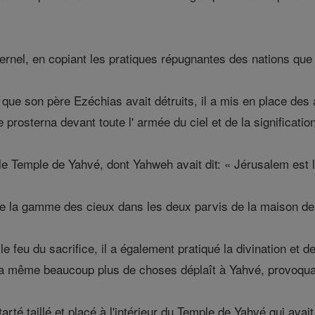
l'Éternel, en copiant les pratiques répugnantes des nations qu
ux que son père Ezéchias avait détruits, il a mis en place de
l se prosterna devant toute l' armée du ciel et de la significatio
 le Temple de Yahvé, dont Yahweh avait dit: « Jérusalem est 
oute la gamme des cieux dans les deux parvis de la maison de
r le feu du sacrifice, il a également pratiqué la divination et
 n'a même beaucoup plus de choses déplaît à Yahvé, provoqua
tarté taillé et placé à l'intérieur du Temple de Yahvé qui ava