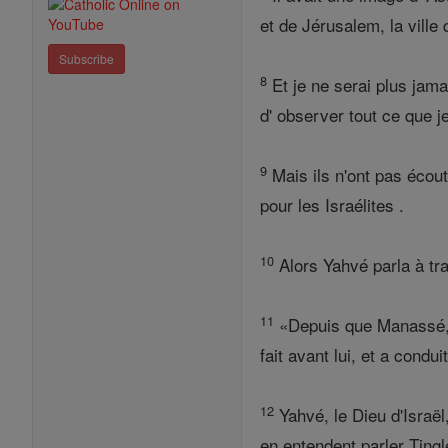
et de Jérusalem, la ville 
Subscribe
8
Et je ne serai plus jamai
d' observer tout ce que j
9
Mais ils n'ont pas écout
pour les Israélites .
10
Alors Yahvé parla à tr
11
«Depuis que Manassé, 
fait avant lui, et a cond
12
Yahvé, le Dieu d'Israël
en entendent parler Tingl