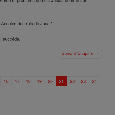
i Amon et proclama son fils Josias comme son
es Annales des rois de Juda?
ui succéda.
Suivant Chapitre →
16
17
18
19
20
21
22
23
24