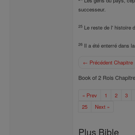
Les gens du pays, cepe
successeur.
25
Le reste de l' histoire
26
Il a été enterré dans l
← Précédent Chapitre
Book of 2 Rois Chapitr
« Prev
1
2
3
25
Next »
Plus Bible