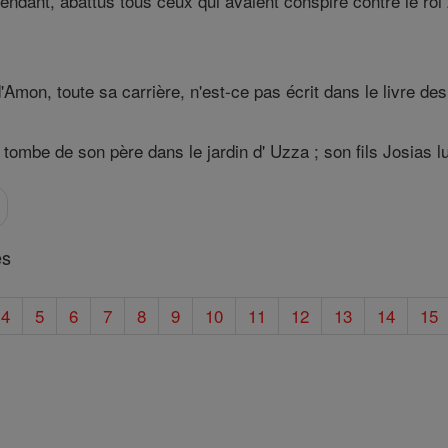
ndant, abattus tous ceux qui avaient conspiré contre le ro
 d'Amon, toute sa carrière, n'est-ce pas écrit dans le livre d
a tombe de son père dans le jardin d' Uzza ; son fils Josias l
es
4
5
6
7
8
9
10
11
12
13
14
15