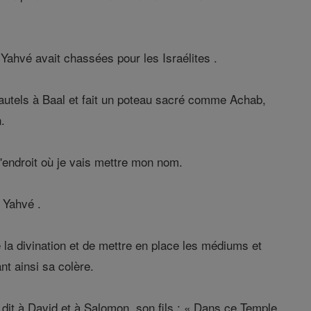
e Yahvé avait chassées pour les Israélites .
s autels à Baal et fait un poteau sacré comme Achab,
n.
l'endroit où je vais mettre mon nom.
 Yahvé .
 de la divination et de mettre en place les médiums et
nt ainsi sa colère.
it dit à David et à Salomon, son fils : « Dans ce Temple