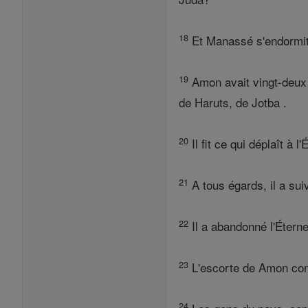
18
Et Manassé s'endormit a
19
Amon avait vingt-deux 
de Haruts, de Jotba .
20
Il fit ce qui déplaît à 
21
A tous égards, il a sui
22
Il a abandonné l'Éternel
23
L'escorte de Amon compl
24