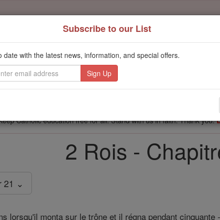
Subscribe to our List
't scroll past this
o date with the latest news, information, and special offers.
Dear readers, Catholic Online was
for our 
de-platformed by Shopify
Catholic Online School, Prayer Candles, and Catholic Online Le
. Our founders, 
million students and millions of families worldwide
this mission. But fewer than 2% of readers donate. If everyone gave ju
keep Catholic education free for all. Stand with us in faith. Thank you.
2 Rois - Chapit
r 21 ⌄
 lorsqu'il monta sur le trône et il régna pendant cinquante