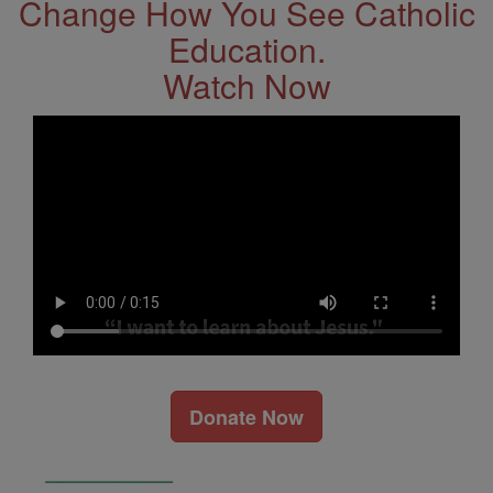
Change How You See Catholic
Education.
Watch Now
Donate Now