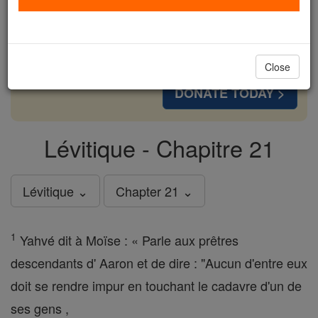
cost of a coffee — we could reach even more
families and keep this life-changing formation
free for all. Be Courageous. Be Catholic. Stand
with us today.
Close
DONATE TODAY >
Lévitique - Chapitre 21
Lévitique ⌄
Chapter 21 ⌄
1
Yahvé dit à Moïse : « Parle aux prêtres
descendants d' Aaron et de dire : "Aucun d'entre eux
doit se rendre impur en touchant le cadavre d'un de
ses gens ,