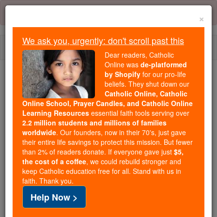
Skip
Error:
No page
to
×
content
We ask you, urgently: don't scroll past this
Togg
Dear readers, Catholic
navi
Online was
de-platformed
by Shopify
for our pro-life
beliefs. They shut down our
Because of You, 2.2 Million
Catholic Online, Catholic
Students Are Being Formed in the
Online School, Prayer Candles, and Catholic Online
Faith
Learning Resources
essential faith tools serving over
2.2 million students and millions of families
Because of generous supporters like you,
worldwide
. Our founders, now in their 70's, just gave
their entire life savings to protect this mission. But fewer
Catholic Online School has already delivered
than 2% of readers donate. If everyone gave just
$5,
free, faithful Catholic education to over 2.2
the cost of a coffee
, we could rebuild stronger and
million students across 193 countries. In an age
keep Catholic education free for all. Stand with us in
of noise and algorithms, you are helping form
faith. Thank you.
souls with truth, prayer, Scripture, and Christ.
Help Now >
If everyone who reads this gave just $5 — the