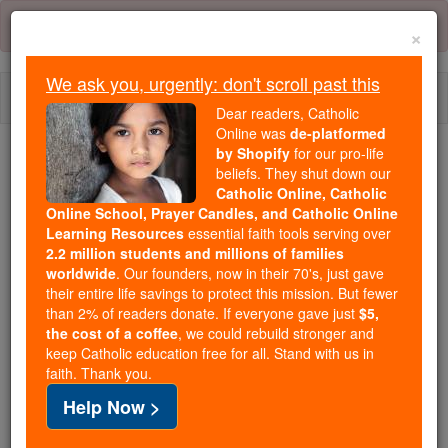
Skip
Error:
No page
to
×
content
We ask you, urgently: don't scroll past this
Togg
Dear readers, Catholic
navi
Online was
de-platformed
by Shopify
for our pro-life
We ask you, urgently: don't scroll past this
beliefs. They shut down our
Catholic Online, Catholic
Dear readers, Catholic Online
Online School, Prayer Candles, and Catholic Online
Learning Resources
essential faith tools serving over
was
de-platformed by Shopify
2.2 million students and millions of families
for our pro-life beliefs. They
worldwide
. Our founders, now in their 70's, just gave
shut down our
Catholic
their entire life savings to protect this mission. But fewer
Online, Catholic Online School, Prayer Candles, and
than 2% of readers donate. If everyone gave just
$5,
the cost of a coffee
, we could rebuild stronger and
essential faith
Catholic Online Learning Resources
keep Catholic education free for all. Stand with us in
tools serving over
2.2 million students and millions of
faith. Thank you.
. Our founders, now in their 70's,
families worldwide
Help Now >
just gave their entire life savings to protect this mission.
But fewer than 2% of readers donate. If everyone gave