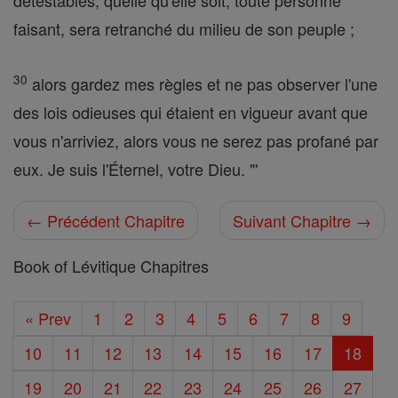
détestables, quelle qu'elle soit, toute personne
faisant, sera retranché du milieu de son peuple ;
30
alors gardez mes règles et ne pas observer l'une
des lois odieuses qui étaient en vigueur avant que
vous n'arriviez, alors vous ne serez pas profané par
eux. Je suis l'Éternel, votre Dieu. "'
← Précédent Chapitre
Suivant Chapitre →
Book of Lévitique Chapitres
« Prev
1
2
3
4
5
6
7
8
9
10
11
12
13
14
15
16
17
18
19
20
21
22
23
24
25
26
27