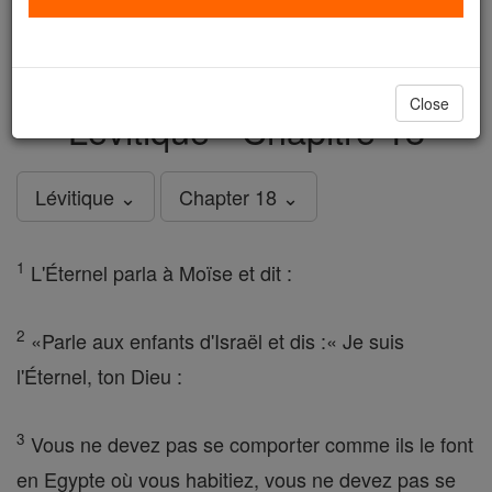
just
, we could rebuild stronger
$5, the cost of a coffee
and keep Catholic education free for all. Stand with us
in faith. Thank you.
DONATE TODAY >
Close
Lévitique - Chapitre 18
Lévitique ⌄
Chapter 18 ⌄
1
L'Éternel parla à Moïse et dit :
2
«Parle aux enfants d'Israël et dis :« Je suis
l'Éternel, ton Dieu :
3
Vous ne devez pas se comporter comme ils le font
en Egypte où vous habitiez, vous ne devez pas se