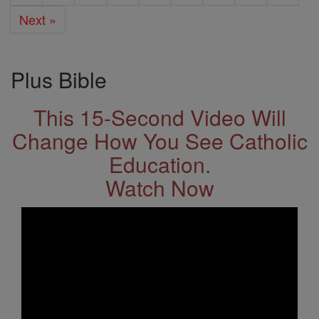
Next »
Plus Bible
This 15-Second Video Will
Change How You See Catholic
Education.
Watch Now