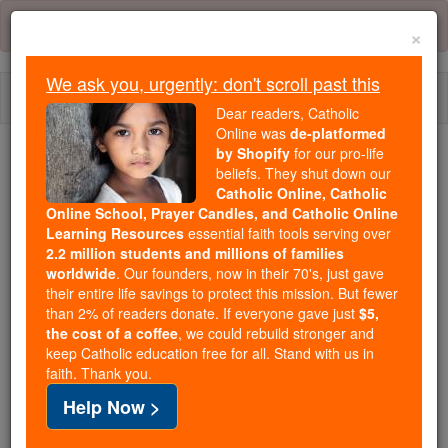
Skip
Error:
No page
to
×
content
We ask you, urgently: don't scroll past this
Togg
Dear readers, Catholic
navi
Online was
de-platformed
by Shopify
for our pro-life
We ask you, urgently: don't scroll past this
beliefs. They shut down our
Catholic Online, Catholic
Dear readers, Catholic Online
Online School, Prayer Candles, and Catholic Online
Learning Resources
essential faith tools serving over
was
de-platformed by Shopify
2.2 million students and millions of families
for our pro-life beliefs. They
worldwide
. Our founders, now in their 70's, just gave
shut down our
Catholic
their entire life savings to protect this mission. But fewer
Online, Catholic Online School, Prayer Candles, and
than 2% of readers donate. If everyone gave just
$5,
the cost of a coffee
, we could rebuild stronger and
essential faith
Catholic Online Learning Resources
keep Catholic education free for all. Stand with us in
tools serving over
2.2 million students and millions of
faith. Thank you.
. Our founders, now in their 70's,
families worldwide
Help Now >
just gave their entire life savings to protect this mission.
But fewer than 2% of readers donate. If everyone gave