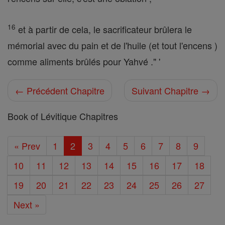
16
et à partir de cela, le sacrificateur brûlera le
mémorial avec du pain et de l'huile (et tout l'encens )
comme aliments brûlés pour Yahvé ." '
← Précédent Chapitre
Suivant Chapitre →
Book of Lévitique Chapitres
« Prev
1
2
3
4
5
6
7
8
9
10
11
12
13
14
15
16
17
18
19
20
21
22
23
24
25
26
27
Next »