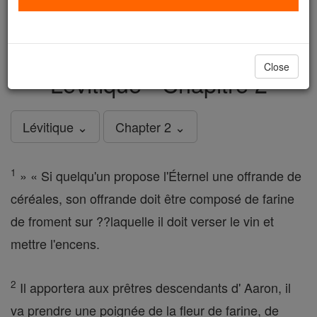
just
, we could rebuild stronger
$5, the cost of a coffee
and keep Catholic education free for all. Stand with us
in faith. Thank you.
DONATE TODAY >
Close
Lévitique - Chapitre 2
Lévitique ⌄
Chapter 2 ⌄
1
» « Si quelqu'un propose l'Éternel une offrande de
céréales, son offrande doit être composé de farine
de froment sur ??laquelle il doit verser le vin et
mettre l'encens.
2
Il apportera aux prêtres descendants d' Aaron, il
va prendre une poignée de la fleur de farine, de