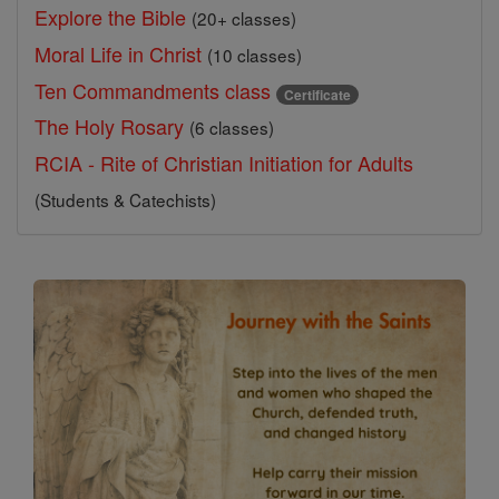
Explore the Bible
(20+ classes)
Moral Life in Christ
(10 classes)
Ten Commandments class
Certificate
The Holy Rosary
(6 classes)
RCIA - Rite of Christian Initiation for Adults
(Students & Catechists)