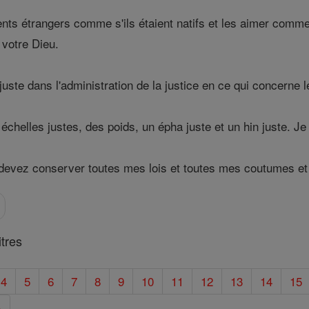
ents étrangers comme s'ils étaient natifs et les aimer com
 votre Dieu.
uste dans l'administration de la justice en ce qui concerne
elles justes, des poids, un épha juste et un hin juste. Je sui
vez conserver toutes mes lois et toutes mes coutumes et les
tres
4
5
6
7
8
9
10
11
12
13
14
15
»