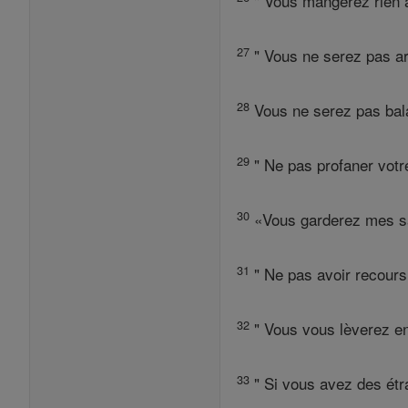
" Vous mangerez rien a
27
" Vous ne serez pas ar
28
Vous ne serez pas bala
29
" Ne pas profaner votre 
30
«Vous garderez mes sab
31
" Ne pas avoir recours 
32
" Vous vous lèverez en 
33
" Si vous avez des étr