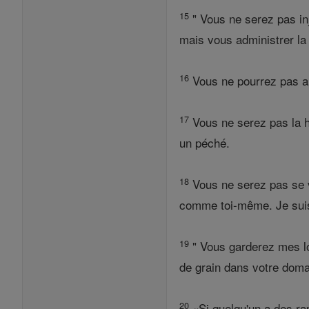
15
" Vous ne serez pas inj
mais vous administrer la 
16
Vous ne pourrez pas all
17
Vous ne serez pas la h
un péché.
18
Vous ne serez pas se v
comme toi-même. Je suis 
19
" Vous garderez mes lo
de grain dans votre doma
20
«Si quelqu'un a des ra