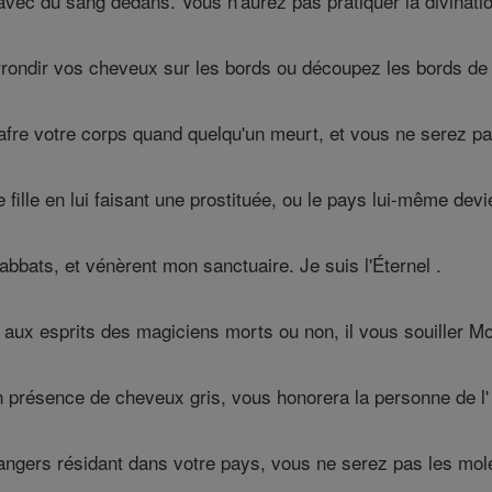
vec du sang dedans. Vous n'aurez pas pratiquer la divinatio
rondir vos cheveux sur les bords ou découpez les bords de 
fre votre corps quand quelqu'un meurt, et vous ne serez pa
fille en lui faisant une prostituée, ou le pays lui-même devi
bats, et vénèrent mon sanctuaire. Je suis l'Éternel .
aux esprits des magiciens morts ou non, il vous souiller Moi
présence de cheveux gris, vous honorera la personne de l' âg
angers résidant dans votre pays, vous ne serez pas les mole