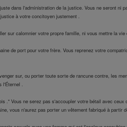
uste dans l'administration de la justice. Vous ne seront ni p
justice à votre concitoyen justement .
er sur calomnier votre propre famille, ni vous mettre la vie d
aine de port pour votre frère. Vous reprenez votre compatr
enger sur, ou porter toute sorte de rancune contre, les me
l'Éternel .
is ." Vous ne serez pas s'accoupler votre bétail avec ceux 
ine, vous n'aurez pas porter un vêtement fabriqué à partir d
pports sexuels avec une femme qui est l'esclave concubine d