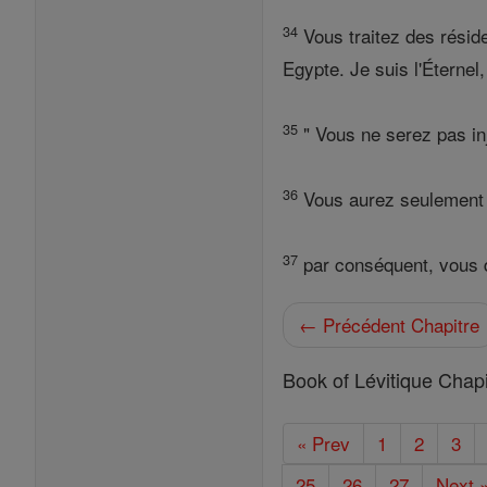
34
Vous traitez des résid
Egypte. Je suis l'Éternel,
35
" Vous ne serez pas inj
36
Vous aurez seulement éch
37
par conséquent, vous de
← Précédent Chapitre
Book of Lévitique Chapi
« Prev
1
2
3
25
26
27
Next 