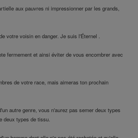
artielle aux pauvres ni impressionner par les grands,
e votre voisin en danger. Je suis l'Éternel .
iote fermement et ainsi éviter de vous encombrer avec
mbres de votre race, mais aimeras ton prochain
d'un autre genre, vous n'aurez pas semer deux types
e deux types de tissu.
'un homme dont elle n'a pas été rachetée et qu'elle