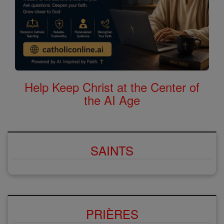
Help Keep Christ at the Center of
the AI Age
SAINTS
PRIÈRES