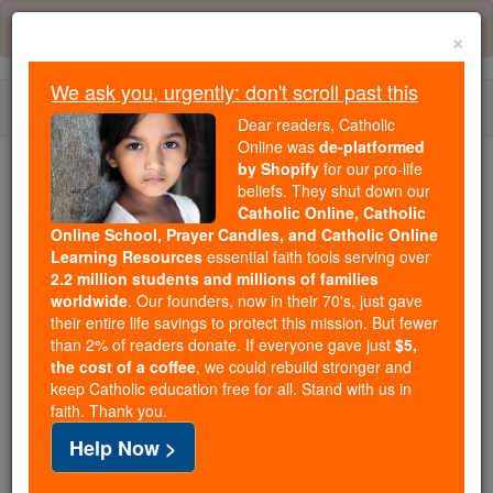
Skip
Error:
No page
to
×
content
We ask you, urgently: don't scroll past this
Togg
Dear readers, Catholic
navi
Online was
de-platformed
by Shopify
for our pro-life
We ask you, urgently: don't scroll past this
beliefs. They shut down our
Catholic Online, Catholic
Dear readers, Catholic Online
Online School, Prayer Candles, and Catholic Online
Learning Resources
essential faith tools serving over
was
de-platformed by Shopify
2.2 million students and millions of families
for our pro-life beliefs. They
worldwide
. Our founders, now in their 70's, just gave
shut down our
Catholic
their entire life savings to protect this mission. But fewer
Online, Catholic Online School, Prayer Candles, and
than 2% of readers donate. If everyone gave just
$5,
the cost of a coffee
, we could rebuild stronger and
essential faith
Catholic Online Learning Resources
keep Catholic education free for all. Stand with us in
tools serving over
2.2 million students and millions of
faith. Thank you.
. Our founders, now in their 70's,
families worldwide
Help Now >
just gave their entire life savings to protect this mission.
But fewer than 2% of readers donate. If everyone gave