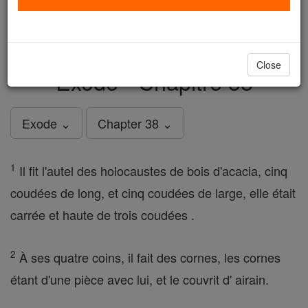
just
, we could rebuild stronger
$5, the cost of a coffee
and keep Catholic education free for all. Stand with us
in faith. Thank you.
DONATE TODAY >
Close
Exode - Chapitre 38
Exode ⌄
Chapter 38 ⌄
1
Il fit l'autel des holocaustes de bois d'acacia, cinq
coudées de long, et cinq coudées de large, elle était
carrée et haute de trois coudées .
2
À ses quatre coins, il fait des cornes, les cornes
étant d'une pièce avec lui, et le couvrit d' airain.