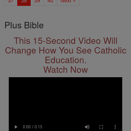
37
38
39
40
Next »
Plus Bible
This 15-Second Video Will
Change How You See Catholic
Education.
Watch Now