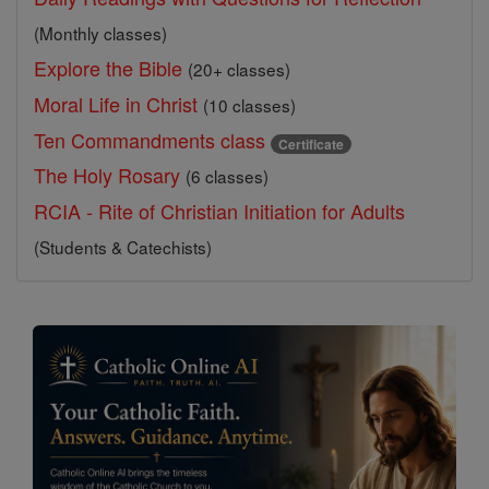
(Monthly classes)
Explore the Bible
(20+ classes)
Moral Life in Christ
(10 classes)
Ten Commandments class
Certificate
The Holy Rosary
(6 classes)
RCIA - Rite of Christian Initiation for Adults
(Students & Catechists)