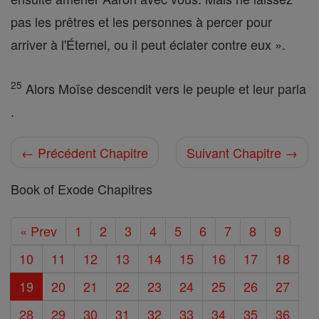
pas les prêtres et les personnes à percer pour
arriver à l'Éternel, ou il peut éclater contre eux ».
25
Alors Moïse descendit vers le peuple et leur parla
.
← Précédent Chapitre
Suivant Chapitre →
Book of Exode Chapitres
« Prev
1
2
3
4
5
6
7
8
9
10
11
12
13
14
15
16
17
18
19
20
21
22
23
24
25
26
27
28
29
30
31
32
33
34
35
36