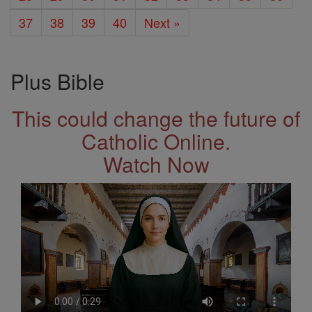
37
38
39
40
Next »
Plus Bible
This could change the future of
Catholic Online.
Watch Now