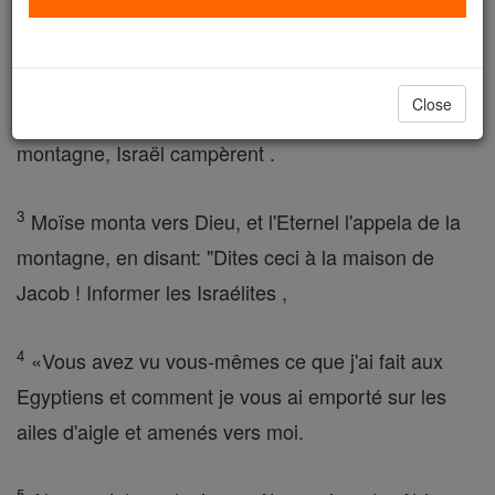
les Israélites atteignirent le désert du Sinaï .
2
Partant de Rephidim, ils atteignirent le désert du
Close
Sinaï et campé dans le désert, là, face à la
montagne, Israël campèrent .
3
Moïse monta vers Dieu, et l'Eternel l'appela de la
montagne, en disant: "Dites ceci à la maison de
Jacob ! Informer les Israélites ,
4
«Vous avez vu vous-mêmes ce que j'ai fait aux
Egyptiens et comment je vous ai emporté sur les
ailes d'aigle et amenés vers moi.
5