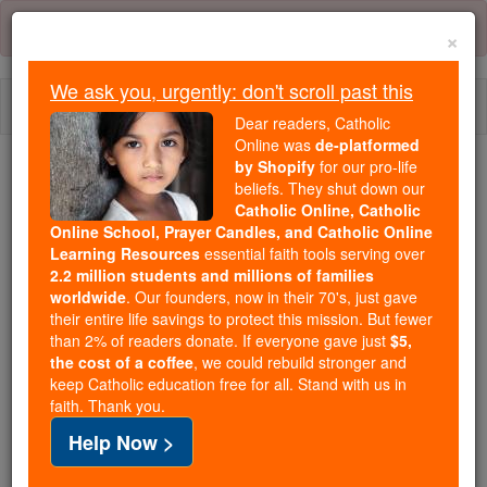
Skip
Error:
No page
to
×
content
We ask you, urgently: don't scroll past this
Togg
Dear readers, Catholic
navi
Online was
de-platformed
by Shopify
for our pro-life
Trending:
beliefs. They shut down our
Catholic Online, Catholic
Daily Reading for Thursday, October ...
Online School, Prayer Candles, and Catholic Online
Today's Reading
The Mysteries of the Rosary
Learning Resources
essential faith tools serving over
2.2 million students and millions of families
worldwide
. Our founders, now in their 70's, just gave
Exode - Chapitre 19
their entire life savings to protect this mission. But fewer
than 2% of readers donate. If everyone gave just
$5,
the cost of a coffee
, we could rebuild stronger and
keep Catholic education free for all. Stand with us in
Exode ⌄
Chapter 19 ⌄
faith. Thank you.
Help Now >
1
Trois mois jour pour jour après la sortie d'Egypte,