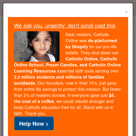
Skip
Error:
No page
to
×
content
We ask you, urgently: don't scroll past this
Togg
Dear readers, Catholic
navi
Online was
de-platformed
by Shopify
for our pro-life
beliefs. They shut down our
Because of You, 2.2 Million
Catholic Online, Catholic
Students Are Being Formed in the
Online School, Prayer Candles, and Catholic Online
Faith
Learning Resources
essential faith tools serving over
2.2 million students and millions of families
Because of generous supporters like you,
worldwide
. Our founders, now in their 70's, just gave
their entire life savings to protect this mission. But fewer
Catholic Online School has already delivered
than 2% of readers donate. If everyone gave just
$5,
free, faithful Catholic education to over 2.2
the cost of a coffee
, we could rebuild stronger and
million students across 193 countries. In an age
keep Catholic education free for all. Stand with us in
of noise and algorithms, you are helping form
faith. Thank you.
souls with truth, prayer, Scripture, and Christ.
Help Now >
If everyone who reads this gave just $5 — the