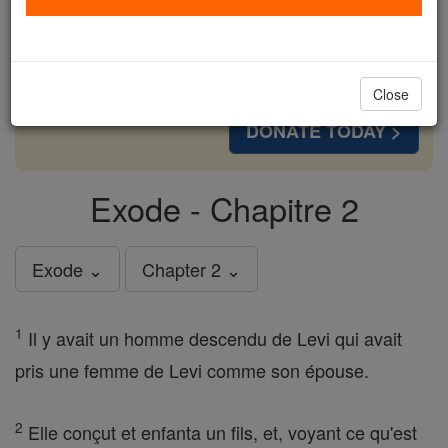
cost of a coffee — we could reach even more
families and keep this life-changing formation
free for all. Be Courageous. Be Catholic. Stand
with us today.
Close
DONATE TODAY >
Exode - Chapitre 2
Exode ⌄
Chapter 2 ⌄
1
Il y avait un homme descendu de Levi qui avait
pris une femme de Levi comme son épouse.
2
Elle conçut et enfanta un fils, et, voyant ce qu'est