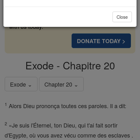
cost of a coffee — we could reach even more
families and keep this life-changing formation
Close
free for all. Be Courageous. Be Catholic. Stand
with us today.
DONATE TODAY >
Exode - Chapitre 20
Exode ⌄
Chapter 20 ⌄
1
Alors Dieu prononça toutes ces paroles. Il a dit:
2
«Je suis l'Éternel, ton Dieu, qui t'ai fait sortir
d'Egypte, où vous avez vécu comme des esclaves .