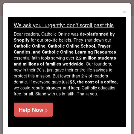
Skip
Error:
No page
to
×
content
We ask you, urgently: don't scroll past this
Togg
Dear readers, Catholic Online was
de-platformed by
navi
Shopify
for our pro-life beliefs. They shut down our
Catholic Online, Catholic Online School, Prayer
Candles, and Catholic Online Learning Resources
Because of You, 2.2 Million
essential faith tools serving over
2.2 million students
Students Are Being Formed in the
and millions of families worldwide
. Our founders,
Faith
now in their 70's, just gave their entire life savings to
protect this mission. But fewer than 2% of readers
Because of generous supporters like you,
donate. If everyone gave just
$5, the cost of a coffee
,
we could rebuild stronger and keep Catholic education
Catholic Online School has already delivered
free for all. Stand with us in faith. Thank you.
free, faithful Catholic education to over 2.2
million students across 193 countries. In an age
Help Now >
of noise and algorithms, you are helping form
souls with truth, prayer, Scripture, and Christ.
If everyone who reads this gave just $5 — the