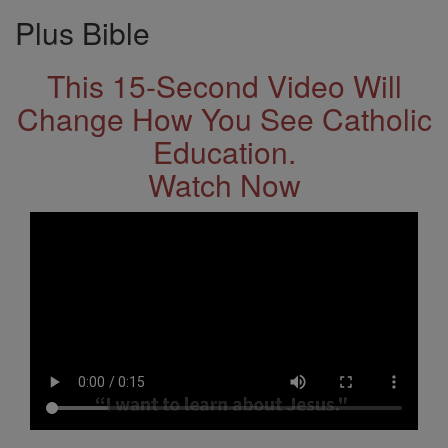
Plus Bible
This 15-Second Video Will
Change How You See Catholic
Education.
Watch Now