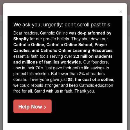
Skip
Error:
No page
to
×
content
We ask you, urgently: don't scroll past this
Togg
Dear readers, Catholic Online was
de-platformed by
navi
Shopify
for our pro-life beliefs. They shut down our
Catholic Online, Catholic Online School, Prayer
Candles, and Catholic Online Learning Resources
Because of You, 2.2 Million
essential faith tools serving over
2.2 million students
Students Are Being Formed in the
and millions of families worldwide
. Our founders,
Faith
now in their 70's, just gave their entire life savings to
protect this mission. But fewer than 2% of readers
Because of generous supporters like you,
donate. If everyone gave just
$5, the cost of a coffee
,
we could rebuild stronger and keep Catholic education
Catholic Online School has already delivered
free for all. Stand with us in faith. Thank you.
free, faithful Catholic education to over 2.2
million students across 193 countries. In an age
Help Now >
of noise and algorithms, you are helping form
souls with truth, prayer, Scripture, and Christ.
If everyone who reads this gave just $5 — the