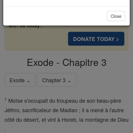
cost of a coffee — we could reach even more
families and keep this life-changing formation
Close
free for all. Be Courageous. Be Catholic. Stand
with us today.
DONATE TODAY >
Exode - Chapitre 3
Exode ⌄
Chapter 3 ⌄
1
Moïse s'occupait du troupeau de son beau-père
Jéthro, sacrificateur de Madian ; il a mené à l'autre
côté du désert, et vint à Horeb, la montagne de Dieu
.