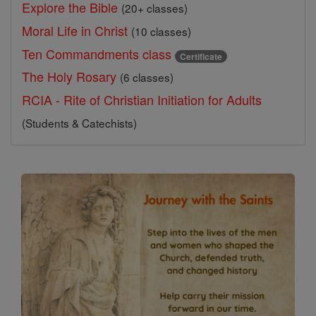
Explore the Bible
(20+ classes)
Moral Life in Christ
(10 classes)
Ten Commandments class
Certificate
The Holy Rosary
(6 classes)
RCIA - Rite of Christian Initiation for Adults
(Students & Catechists)