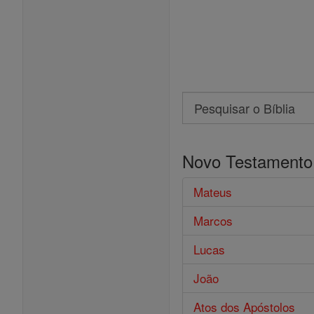
Search
Pesquisar
o
Novo Testamento
Bíblia
Mateus
Marcos
Lucas
João
Atos dos Apóstolos