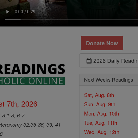
Donate Now
2026 Daily Readi
Next Weeks Readings
Sat, Aug. 8th
t 7th, 2026
Sun, Aug. 9th
Mon, Aug. 10th
 3:1-3, 6-7
Tue, Aug. 11th
teronomy 32:35-36, 39, 41
Wed, Aug. 12th
28