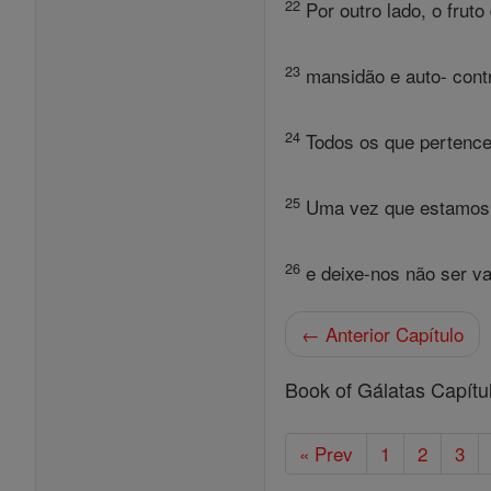
22
Por outro lado, o fruto
23
mansidão e auto- contr
24
Todos os que pertence
25
Uma vez que estamos a 
26
e deixe-nos não ser va
← Anterior Capítulo
Book of Gálatas Capítu
« Prev
1
2
3