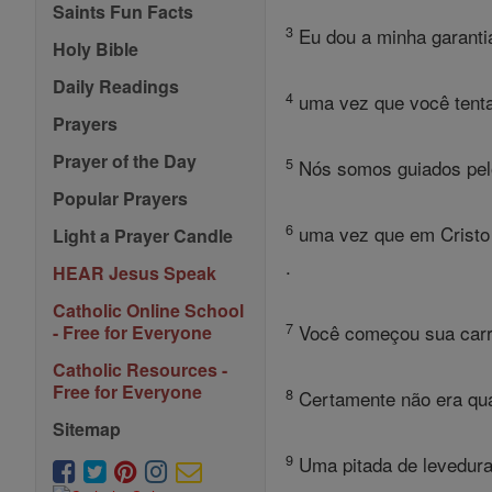
Saints Fun Facts
3
Eu dou a minha garantia
Holy Bible
Daily Readings
4
uma vez que você tentar
Prayers
Prayer of the Day
5
Nós somos guiados pelo 
Popular Prayers
6
uma vez que em Cristo J
Light a Prayer Candle
.
HEAR Jesus Speak
Catholic Online School
7
Você começou sua carrei
- Free for Everyone
Catholic Resources -
Free for Everyone
8
Certamente não era qua
Sitemap
9
Uma pitada de levedura 