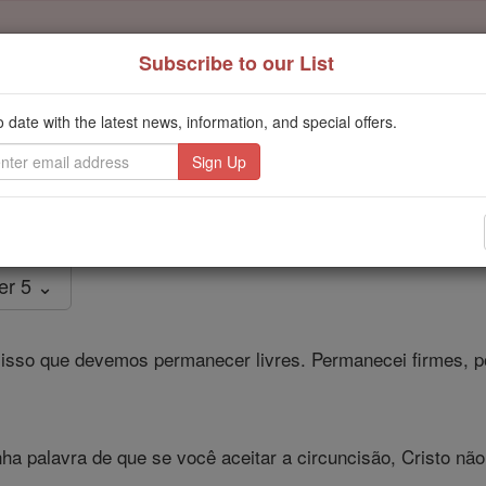
Subscribe to our List
Daily Reading for Thursday, October ...
Today's Reading
o date with the latest news, information, and special offers.
ies of the Rosary
Gálatas - Capít
er 5 ⌄
r isso que devemos permanecer livres. Permanecei firmes, po
nha palavra de que se você aceitar a circuncisão, Cristo n