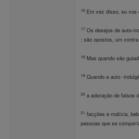
16
Em vez disso, eu vos d
17
Os desejos de auto-ind
: são opostos, um contra
18
Mas quando são guiados
19
Quando a auto -indulgê
20
a adoração de falsos d
21
facções e malícia, beb
pessoas que se comporta