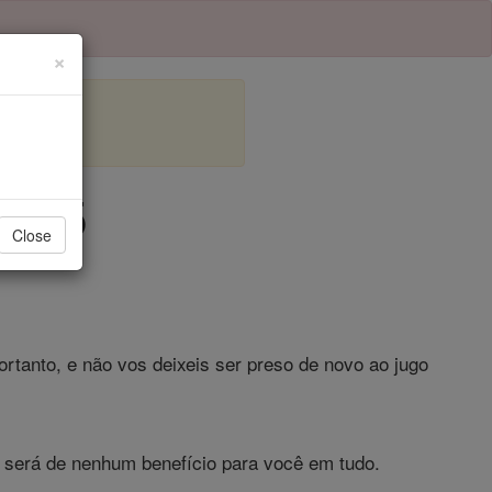
×
ulo 5
Close
rtanto, e não vos deixeis ser preso de novo ao jugo
ão será de nenhum benefício para você em tudo.