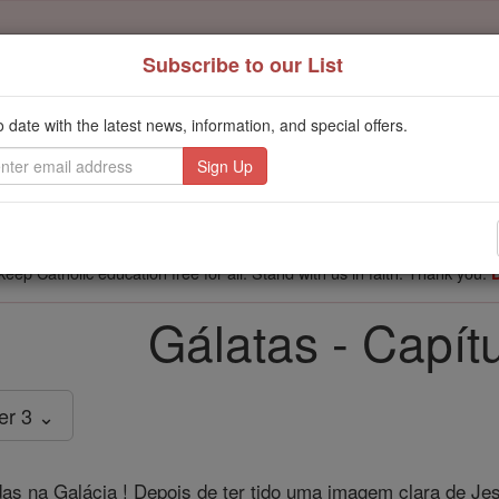
Subscribe to our List
't scroll past this
o date with the latest news, information, and special offers.
Dear readers, Catholic Online was
for our 
de-platformed by Shopify
Catholic Online School, Prayer Candles, and Catholic Online Le
. Our founders, 
million students and millions of families worldwide
this mission. But fewer than 2% of readers donate. If everyone gave ju
keep Catholic education free for all. Stand with us in faith. Thank you.
Gálatas - Capít
er 3 ⌄
as na Galácia ! Depois de ter tido uma imagem clara de Je