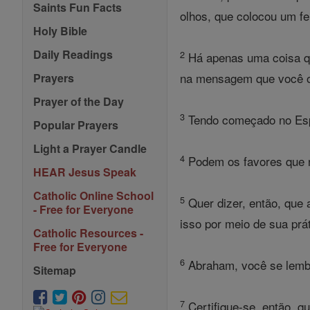
Saints Fun Facts
olhos, que colocou um fe
Holy Bible
Daily Readings
2
Há apenas uma coisa que
na mensagem que você o
Prayers
Prayer of the Day
3
Tendo começado no Espír
Popular Prayers
Light a Prayer Candle
4
Podem os favores que r
HEAR Jesus Speak
Catholic Online School
5
Quer dizer, então, que 
- Free for Everyone
isso por meio de sua prá
Catholic Resources -
Free for Everyone
6
Abraham, você se lembra
Sitemap
7
Certifique-se, então, q