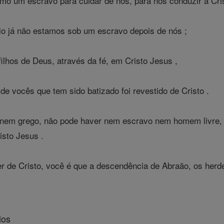
mo um escravo para cuidar de nós, para nos conduzir a Cris
io já não estamos sob um escravo depois de nós ;
ilhos de Deus, através da fé, em Cristo Jesus ,
 vocês que tem sido batizado foi revestido de Cristo .
 nem grego, não pode haver nem escravo nem homem livre
isto Jesus .
r de Cristo, você é que a descendência de Abraão, os her
los