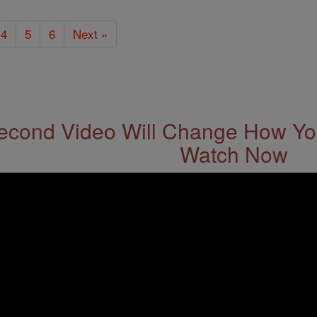
4
5
6
Next »
econd Video Will Change How You
Watch Now