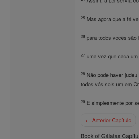
Assim, a Lei servia co
25
Mas agora que a fé ve
26
para todos vocês são f
27
uma vez que cada um de
28
Não pode haver judeu
todos vós sois um em Cr
29
E simplesmente por se
← Anterior Capítulo
Book of Gálatas Capítu