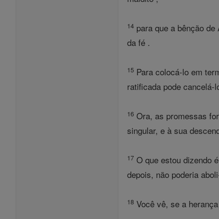
14
para que a bênção de 
da fé .
15
Para colocá-lo em ter
ratificada pode cancelá-l
16
Ora, as promessas fora
singular, e à sua descend
17
O que estou dizendo é 
depois, não poderia abol
18
Você vê, se a herança
.