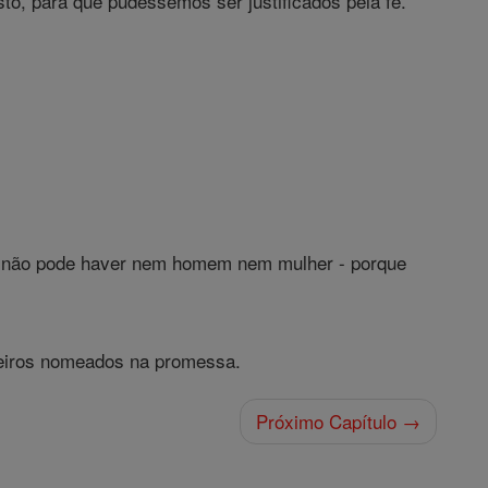
to, para que pudéssemos ser justificados pela fé.
, não pode haver nem homem nem mulher - porque
deiros nomeados na promessa.
Próximo Capítulo →