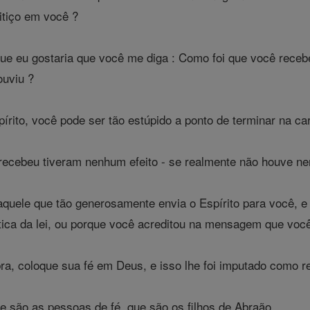
itiço em você ?
 eu gostaria que você me diga : Como foi que você recebeu o
uviu ?
ito, você pode ser tão estúpido a ponto de terminar na ca
ecebeu tiveram nenhum efeito - se realmente não houve ne
aquele que tão generosamente envia o Espírito para você, e
tica da lei, ou porque você acreditou na mensagem que voc
, coloque sua fé em Deus, e isso lhe foi imputado como re
ue são as pessoas de fé, que são os filhos de Abraão.