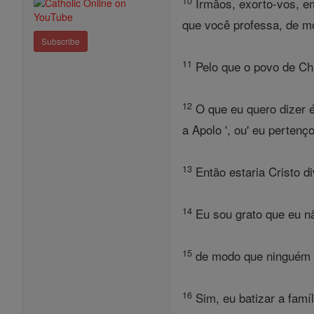
10
Irmãos, exorto-vos, e
que você professa, de m
Subscribe
11
Pelo que o povo de Chl
12
O que eu quero dizer é
a Apolo ', ou' eu pertenç
13
Então estaria Cristo di
14
Eu sou grato que eu nã
15
de modo que ninguém p
16
Sim, eu batizar a famí