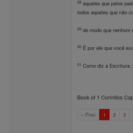
28
aqueles que pelos pad
todos aqueles que não c
29
de modo que nenhum se
30
É por ele que você exis
31
Como diz a Escritura :
Book of 1 Coríntios Cap
« Prev
1
2
3