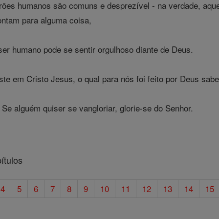
rões humanos são comuns e desprezível - na verdade, aquel
ontam para alguma coisa,
r humano pode se sentir orgulhoso diante de Deus.
te em Cristo Jesus, o qual para nós foi feito por Deus sabe
 Se alguém quiser se vangloriar, glorie-se do Senhor.
ítulos
4
5
6
7
8
9
10
11
12
13
14
15