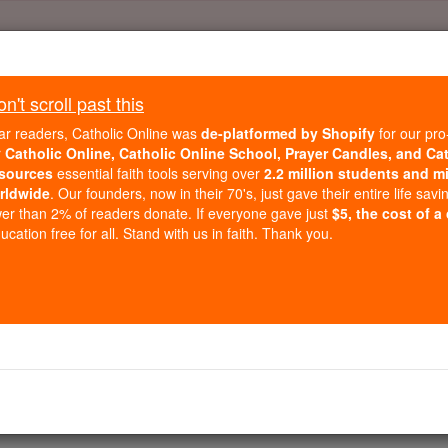
Daily Reading for Thursday, October ...
Today's Reading
't scroll past this
ies of the Rosary
ar readers, Catholic Online was
de-platformed by Shopify
for our pro
r
Catholic Online, Catholic Online School, Prayer Candles, and Ca
sources
essential faith tools serving over
2.2 million students and mi
1 Coríntios - Capí
rldwide
. Our founders, now in their 70's, just gave their entire life savi
er than 2% of readers donate. If everyone gave just
$5, the cost of a
cation free for all. Stand with us in faith. Thank you.
apter 1 ⌄
ntade de Deus para ser apóstolo de Cristo Jesus, e Sósten
rinto, aos que foram consagrados em Cristo Jesus e cham
 lugares que invocam o nome de nosso Senhor Jesus Crist