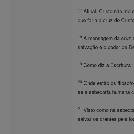
17
Afinal, Cristo não me 
que faria a cruz de Cristo 
18
A mensagem da cruz é 
salvação é o poder de D
19
Como diz a Escritura :
20
Onde estão os filósof
se a sabedoria humana 
21
Visto como na sabedor
salvar os crentes pela l