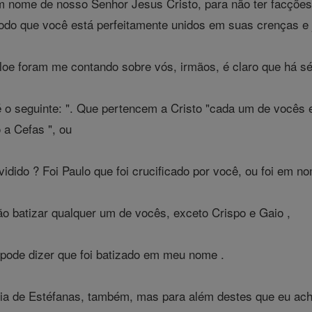
m nome de nosso Senhor Jesus Cristo, para não ter facçõe
odo que você está perfeitamente unidos em suas crenças e 
oe foram me contando sobre vós, irmãos, é claro que há sér
 o seguinte: ". Que pertencem a Cristo "cada um de vocês e
o a Cefas ", ou
vidido ? Foi Paulo que foi crucificado por você, ou foi em 
o batizar qualquer um de vocês, exceto Crispo e Gaio ,
ode dizer que foi batizado em meu nome .
lia de Estéfanas, também, mas para além destes que eu ac