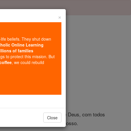
×
-life beliefs. They shut down
tholic Online Learning
llions of families
tulo 1
ngs to protect this mission. But
 coffee
, we could rebuild
es, nosso irmão,
ados para serem povo santo de Deus, com todos
Close
o, Senhor deles, bem como o nosso.